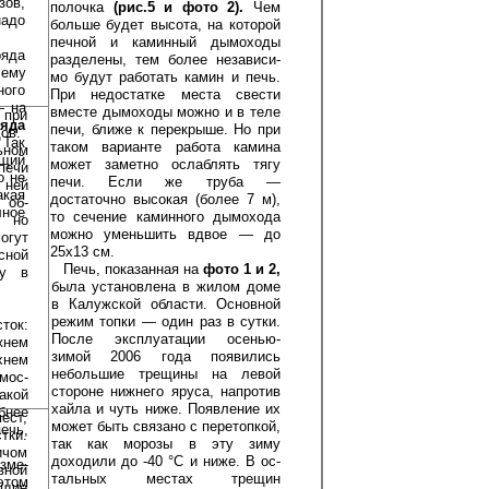
ов,
полочка
(рис.5 и фото 2).
Чем
надо
больше будет вы­сота, на которой
печной и каминный ды­моходы
ряда
разделены, тем более независи­
сему
мо будут работать камин и печь.
ого
При не­достатке места свести
 на
вместе дымоходы можно и в теле
 при
я­да
печи, ближе к перекрыше. Но при
ов.
 Так
таком варианте работа камина
ьном
щий
может заметно ослаблять тягу
 печи
о не
печи. Если же труба —
ней
кая
достаточно высокая (более 7 м),
 об­
лное
то сечение каминного дымохода
 но
можно уменьшить вдвое — до
гут
25x13 см.
сной
Печь, показанная на
фото 1 и 2,
му в
была ус­тановлена в жилом доме
в Калужской об­ласти. Основной
режим топки — один раз в сутки.
ок:
После эксплуатации осенью-
жнем
зимой 2006 года появились
­нем
небольшие трещины на левой
мос­
стороне нижнего яруса, напротив
какой
хайла и чуть ниже. Появление их
бнее
ст,
может быть связано с перетопкой,
ечь,
тки.
так как морозы в эту зиму
ичом
доходили до -40 °С и ниже. В ос­
зме­
ной
тальных местах трещин
этом
ющие