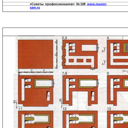
«Советы профессионалов» №108
www.master-
sam.ru
1