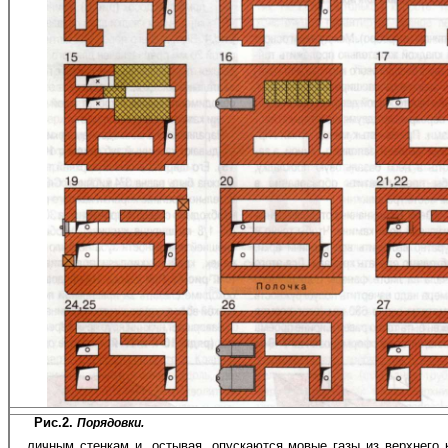
Рис.2.
Порядовки.
личным стенкам и, остывая, опускаются мовые газы из верхнего 