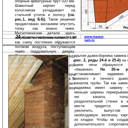
опорный ар­матурный прут 020 мм.
ширине проёма камина, 
Шамотный кир­пич перед
сформирован
на 7-9-м
колосником укладывают на
стальной уголок и полосу
(см.
рис.1, вид Б-Б).
Такое решение
продиктовано желанием опустить
топку как можно ни­же.
Металлические детали здесь
24
www.master-
нагре­ваются не очень сильно, так
«Советы профессионалов» №1 '08
sam.ru
как снизу по­стоянно обдуваются
потоком воздуха, поступающим
через поддувальную двер­ку.
крытия дымосборника камина
Однако тепловые зазоры между
рис. 2, ряды 24-й и 25-й)
на 
ме­таллическими деталями и
шине печи образуются 
кирпичной кладкой
«башенки».
На 26-м р
предусмотреть всё же нужно.
устанавливают задвижки 
Формирование топочной камеры
минного и печного дымо
печи и пода камина начинают
с 5-
каналов тру­бы. Так как ками
го ряда,
а
на 6-м
устанавливают
задвижка имеет ши­рину ч
топочную дверку. Футеровку
меньше ширины перекрывае­
топки выполняют шамотным
ею канала, толщи
разделительной стенки в 
месте придется немн
увеличить, выпустив
необходимую ве­личину кир
из кладки. Чтобы не со­зда
дополнительного сопротивл