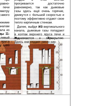
равно­
прогревается до­статочно
 печи
равномерно, так как дымовые
иметру
газы здесь ещё очень горячие,
самого
движутся с большой скоростью и
поэтому эффек­тивно отдают свое
тепло кирпичным стенкам.
режиме
из
аналам
Далее, выйдя
вертикального
ала из
кана­ла, дымовые газы попадают
яды 11-
в колпак верхнего яруса печи и
е­вый
в-
г-
поднимаются к пе­рекрытию.
 яруса
г
Здесь они отдают тепло кир-
в
у вниз