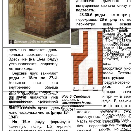
движению дымовых газ
выпущенные кирпичи снизу 
подтесать.
28-30-й ряды
— это три 
пере­крыши.
28-й ряд
по в
периметру шире основн
размера печи на 1/4, а
29-й
—
крытие швов
1/2 кирпича. Размер
30-го р
кладке этих ряд
равен основному размеру.
При правил
обра­зуется выступаю
ис­пользовании
декоративный бор­тик. Но дел
сажа в 
временно является дном
только в красоте. Та
практически не
колпа­ка верхнего яруса.
конструкция гарантирует по
разуется,
Здесь же
(на 16-м ряду)
пере-
каналы мо­
устанавливают за­движку
засоряться уно
летнего хода.
золой. Поэто
Верхний ярус занимают
конст­рукции
ряды с 18-го по 27-й.
предусмотрено
Большая часть его
семь чист
внутреннего объёма
четыре — в ни
отведе­на под колпак, а
щие дымовые каналы,
и три — в верх
остальная — под
Рис.5. Сведение
по сути, являются уже
которые,
печно­го и
ярус. В зависи
дымосборник камина и
основани­ем (началом)
каминного дымо­
ти от того, с 
отводя­
вых каналов
дымовой трубы.
Как и в нижнем ярусе здесь сде­
трубы.
сто­роны удо
должно оставаться ме
лано несколько чисток
(ряды 18-
обслужи­вать п
недоступных для прочис
19-й).
расположе­ние
Часть чисток заложена кирп
На 19-м ряду
формируют
чисток можно и
без перевязки с основ
каминную полку. Её кирпичи
нить, но при 
кладкой. Места, требу