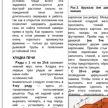
ус­ловно. Чаще всего эта
задвижка исполь­зуется для
Рис.3. Кружала для ар
быстрой растопки сильно ох­
камина.
лажденной печи после
длительного пе­рерыва в работе,
кирпичом (на ребро). Межд
так как в открытом по­ложении она
основ­ной кладкой жел
позволяет направить дымо­вые
проложить тон­кий
газы из хайла топочной камеры
базальтового картона ил
пря­мо в трубу. Как правило, топят
вить зазоры на расш
печь в этом режиме в течение
футеровки. Проём над т
очень короткого промежутка
дверкой
(на 9-м р
времени — только до про­грева
перекрывают двумя шам
дымовой трубы и появления
кир­пичами. Причём сты
устой­чивой тяги.
этими кир­пичами лу
заполнять глиной, а за­л
КЛАДКА ПЕЧИ
него базальтовую прок
Ряды с 1 -го по 15-й
занимает
чтобы предотвратить обра
нижний ярус печи. Кладка его
в этом месте трещин.
первых трёх рядов не имеет
С 10-го ряда
н
каких-либо конструктивных
возведение циркульно
особенностей. Более
камина. Чтобы точно и ак
внимательно сле­дует отнестись
к
выложить все кирпичи
4-му ряду
— здесь ус­
необходимо сделать кр
танавливается колосниковая
Для этого сначала на
решётка. Под её задний край в
фанеры подходящего р
шамотном кирпиче нужно
надо начертить полуокр
вырезать четверть, а под перед­
диаметром около 630 м
ний — установить в кладку
размер должен быть точн