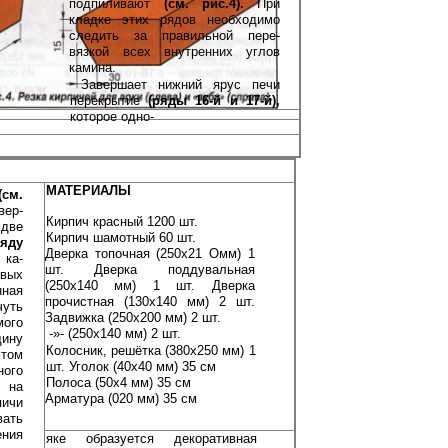
подпиливают
(см. рис.4).
При
который
кладке этих рядов не­обходимо
следить за правильной пере­
вязкой всех внутренних углов
камина.
Завершает нижний ярус печи
перекры­тие
(ряды 16-й и 17-й),
которое одно-
МАТЕРИАЛЫ
(см.
вер­
Кирпич красный 1200 шт.
две
Кирпич шамотный 60 шт.
яду
Дверка топочная (250x21 Омм) 1
ка­
шт. Дверка поддувальная
вых
(250x140 мм) 1 шт. Дверка
нная
прочистная (130x140 мм) 2 шт.
уть
Задвижка (250x200 мм) 2 шт.
мого
-»- (250x140 мм) 2 шт.
ну
Колосник, решётка (380x250 мм) 1
этом
шт. Уголок (40x40 мм) 35 см
ого
Полоса (50x4 мм) 35 см
 на
Арматура (020 мм) 35 см
пичи
вать
ения
яке образуется декоративная