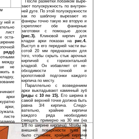
После разметки лобзиком выре­
зают полуокружность по внутрен­
ки
ней дуге. По этой полуокружности
как по шаблону вырезают из
фане­ры точно такую же вторую и
у ней и
скреп­ляют обе фанерные
ательно
заготовки с помощью досок
 лист
(рис.3).
Клиновой кирпич для
и оста­
кладки арки показан на
рис.4.
ирение
Выступ в его передней части вы­
опочной
сотой 20 мм предназначен для
я­ду)
того, что­бы скрыть стык арочных
отными
кирпичей с гори­зонтальной
к между
кладкой. Он избавляет от не­
чше не
обходимости точной и
ожить в
кропотливой под­гонки каждого
ладку,
кирпича по месту.
зование
Параллельно с возведением
арки вы­кладывают каминный зуб
ачинают
(ряды с 10 по 15).
Его ширина в
й арки
самой верхней точке должна быть
куратно
равна 3/4 кирпича. Следо­
 арки,
вательно, крайние кирпичи
ужала.
каждого ряда необходимо
 листе
смещать примерно на 30 мм (на
азмера
1/8 по ширине кирпича). Чтобы на
ужность
внешней поверхности зуба не
м (этот
было сту­пенек, крайние кирпичи
о равен