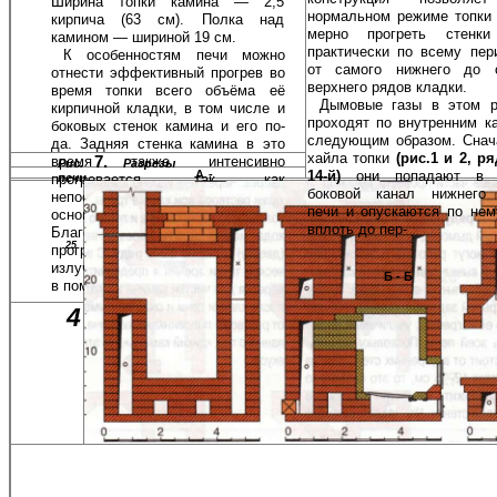
Ширина топки ка­мина — 2,5
нормальном режиме топки 
кирпича (63 см). Полка над
мерно прогреть стенки
камином — шириной 19 см.
практически по всему пер
К особенностям печи можно
от самого нижнего до 
отнести эффективный прогрев во
верхнего рядов кладки.
время топки всего объёма её
Дымовые газы в этом 
кирпичной кладки, в том числе и
прохо­дят по внутренним к
боковых стенок камина и его по­
следующим образом. Снач
да. Задняя стенка камина в это
хайла топки
(рис.1 и 2, р
7.
время также интенсивно
Рис.
Разрезы
14-й)
они попадают в л
А-
печи.
прогревается, так как
А
боковой канал нижнего
непосредственно примыкает к
печи и опускаются по нем
основной топочной камере.
вплоть до пер-
Благодаря этому хоро­шо
25.
прогретые стенки камина
излучают дополнительное тепло
Б-Б
в помещение да-
4