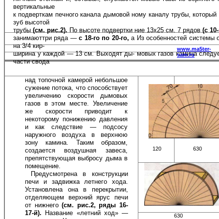
вертикальные
к подверткам печного канала дымовой ному каналу трубы, который
зуб высотой
трубы
(см. рис.2).
По высоте подвертки ние 13x25 см. 7 рядов
(с 10
занимаюттри ряда —
с 18-го по 20-го,
а Из особенностей системы 
на 3/4 кир-
www.ma5ter-
ширина у каждой — 13 см. Выходят ды- мовых газов камина следуе
sam.ru
части свода
над топочной камерой небольшое
суже­ние потока, что способствует
увеличе­нию скорости дымовых
газов в этом мес­те. Увеличение
же скорости приводит к
некоторому понижению давления
и как следствие — подсосу
наружного воздуха в верхнюю
зону камина. Таким образом,
120
630
создается воздушная завеса,
препятст­вующая выбросу дыма в
помещение.
Предусмотрена в конструкции
печи и задвижка летнего хода.
Установлена она в перекрытии,
отделяющем верхний ярус печи
от нижнего
(см. рис.2, ряды 16-
17-й).
Название «летний ход» —
630