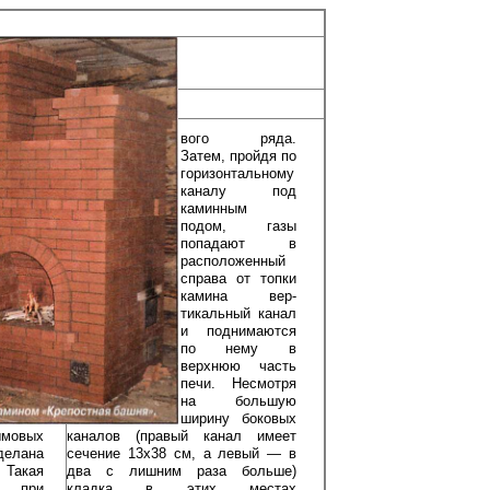
вого ряда.
Затем, пройдя по
гори­зонтальному
кана­лу под
каминным
подом, газы
попа­дают в
располо­женный
справа от топки
камина вер­
тикальный канал
и поднимаются
по нему в
верхнюю часть
печи. Не­смотря
на боль­шую
ширину боко­вых
мовых
каналов (пра­вый канал имеет
делана
сечение 13x38 см, а левый — в
 Такая
два с лишним раза больше)
т при
кладка в этих местах