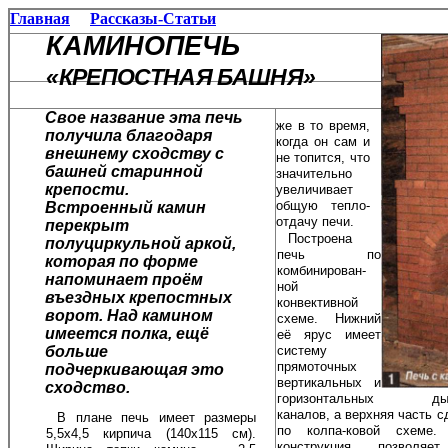
Главная
Рассказы-Статьи
КАМИНОПЕЧЬ
«КРЕПОСТНАЯ БАШНЯ»
Свое название эта печь
же в то время,
получила благодаря
ког­да он сам и
внешнему сходству с
не то­пится, что
башней старинной
значи­тельно
крепости.
увеличива­ет
общую тепло­
Встроенный камин
отдачу печи.
перекрыт
Построена
полуциркульной аркой,
печь по
которая по форме
комбинирован­
напоминает проём
ной
въездных крепостных
конвективной
ворот. Над камином
схеме. Нижний
имеется полка, ещё
её ярус имеет
систе­му
больше
прямоточных
подчеркивающая это
вертикальных и
сходство.
горизонтальных ды
каналов, а верхняя часть с
В плане печь имеет размеры
по колпа-ковой схеме.
5,5x4,5 кирпича (140x115 см).
конструкция позволя­е