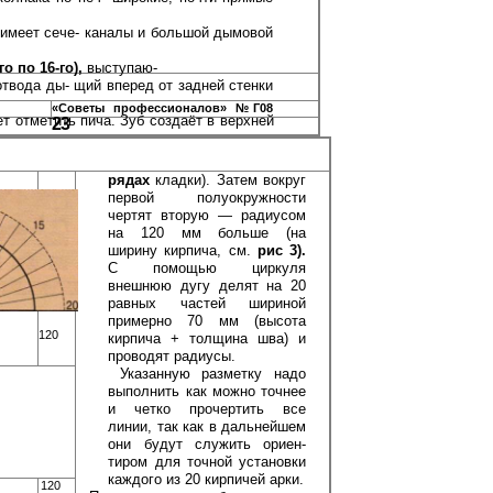
 имеет сече- каналы и большой дымовой
-го по 16-го),
выступаю-
отвода ды- щий вперед от задней стенки
«Советы профессионалов» №Г08
т отметить пича. Зуб создаёт в верхней
23
рядах
кладки). Затем вокруг
пер­вой полуокружности
чертят вторую — радиусом
на 120 мм больше (на
ширину кирпича, см.
рис 3).
С по­мощью циркуля
внешнюю дугу де­лят на 20
равных частей шириной
примерно 70 мм (высота
120
кирпича + толщина шва) и
проводят радиусы.
Указанную разметку надо
выпол­нить как можно точнее
и четко про­чертить все
линии, так как в даль­нейшем
они будут служить ориен­
тиром для точной установки
каждо­го из 20 кирпичей арки.
120