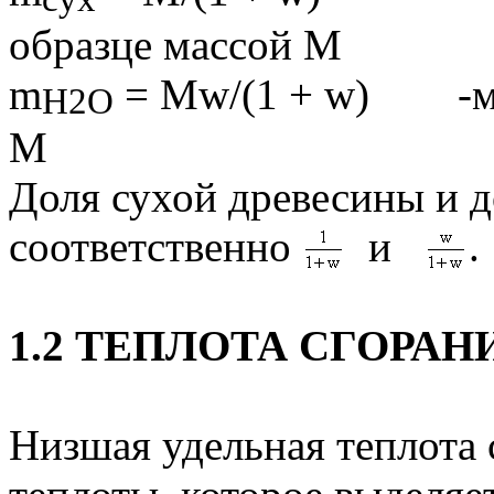
образце массой 
m
=
Mw
/(1 +
w
) -мас
Н2О
М (1.
Доля сухой древесины и д
соответственно
и
.
1.2 ТЕПЛОТА СГОРАН
Низшая удельная теплота 