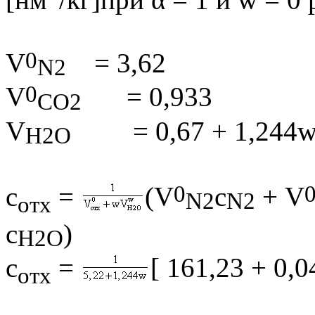
0
V
= 3,62
N
2
0
V
= 0,933
СО2
V
= 0,67 + 1,244
Н2О
0
с
=
(
V
с
+
V
N
2
N
2
отх
с
) (
H
2
O
с
=
[
161,23 + 0,
отх