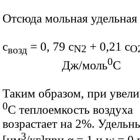
Отсюда мольная удельная 
с
= 0, 79 с
+ 0,21 с
N
2
O
возд
0
Дж/моль
С
Таким образом, при увели
0
С теплоемкость воздуха
возрастает на 2%. Удельн
3
[нм
/кг]при α = 1
и
w
= 0 