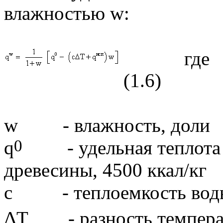
влажностью
w
:
(1.6)
w
- влажность, доли
0
q
- удельная теплота с
древесины, 4500 ккал/кг
с - теплоемкость воды,
Δ
T
- разность температ