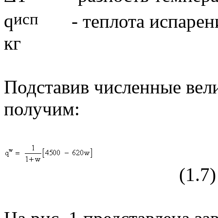
исп
q
- теплота испарени
кг
Подставив численные вел
получим:
(
1.
7)