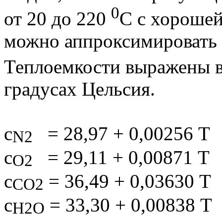
0
от 20 до 220
С с хорошей
можно аппроксимировать
Теплоемкости выражены 
градусах Цельсия.
с
= 28,97 + 0,00256
T
N
2
с
= 29,11 + 0,00871
T
O
2
с
= 36,49 + 0,03630
T
CO
2
с
= 33,30 + 0,00838
T
H
2
O