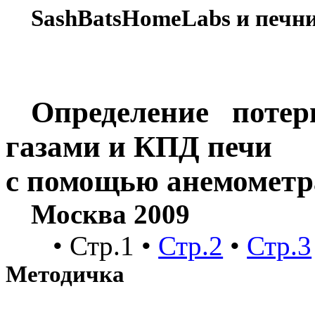
SashBatsHomeLabs
и печн
Определение потерь
газами и КПД печи
с помощью анемометр
Москва 2009
• Стр.1 •
Стр.2
•
Стр.3
Методичка