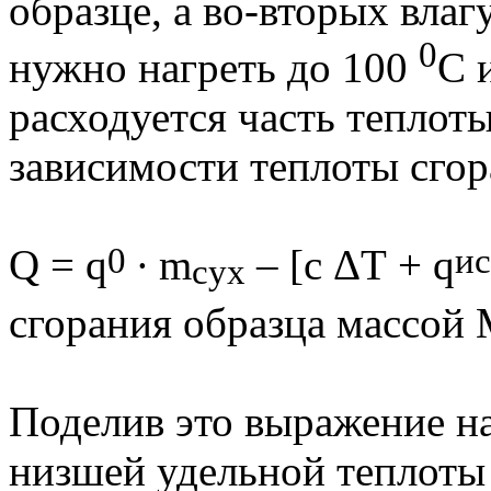
образце, а во-вторых влаг
0
нужно нагреть до 100
С 
расходуется часть теплот
зависимости теплоты сгор
0
и
Q
=
q
∙
m
– [с Δ
T
+
q
сух
сгорания образца 
Поделив это выражение н
низшей удельной теплоты