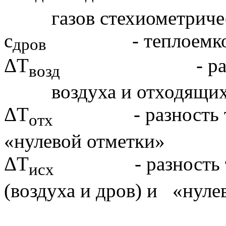
газов стехиометриче
c
- теплоемкость
дров
ΔТ
- разность т
возд
воздуха и отходящих
ΔТ
- разность темп
отх
«нулевой отметки»
ΔТ
- разность темп
исх
(воздуха и дров) и «нуле