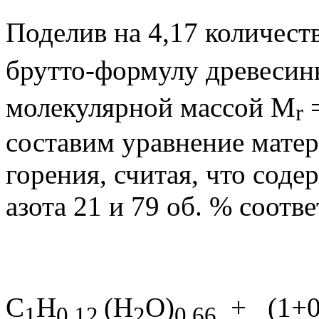
Поделив на 4,17 количест
брутто-формулу древеси
молекулярной массой М
=
r
составим уравнение матер
горения, считая, что соде
азота 21 и 79 об. % соотв
С
Н
(Н
O
)
+ (1+0
1
0,12
2
0,66