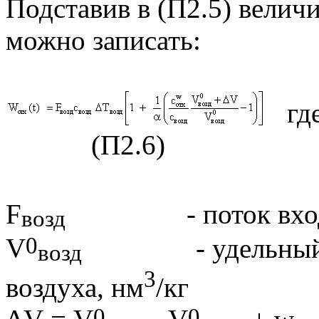
Подставив в (П2.5) велич
можно записать:
(П2.6)
F
- поток входящег
возд
0
V
- удельный сте
возд
3
воздуха, нм
/кг
0
0