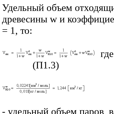
Удельный объем отходящих
древесины
w
и коэффицие
= 1, то:
(П1.3)
(П1
- удельный объем паров 