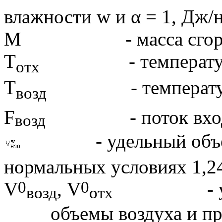
влажности
w
и α = 1, Дж/
M
- масса сгоревше
Т
- температура о
отх
Т
- температура в
возд
F
- поток входящег
возд
- удельный объем 
нормальных условиях 1,2
0
0
V
,
V
- удельн
возд
отх
объемы воздуха и пр