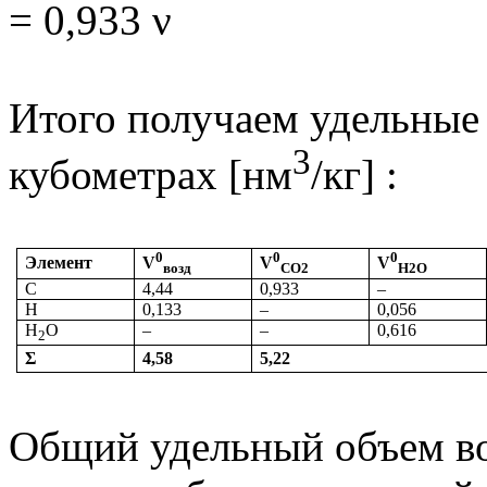
= 0,933
ν
(П1
Итого получаем удельные
3
кубометрах [нм
/кг] :
0
0
0
Элемент
V
V
V
возд
СО2
Н2О
C
4,44
0,933
–
H
0,133
–
0,056
H
O
–
–
0,616
2
Σ
4,58
5,22
Общий удельный объем во