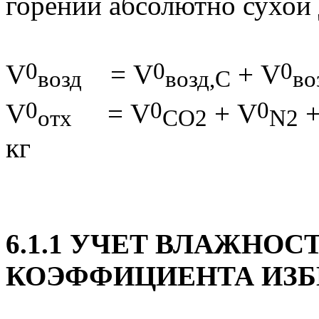
горении абсолютно сухой
0
0
0
V
=
V
+
V
возд
возд,С
во
0
0
0
V
=
V
+
V
отх
СО2
N
2
6.1.1 УЧЕТ ВЛАЖНОС
КОЭФФИЦИЕНТА ИЗБ