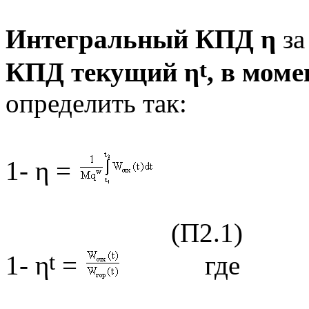
Интегральный КПД
η
за
t
КПД текущий η
, в мом
определить так:
1- η =
(П2.1)
t
1- η
=
где