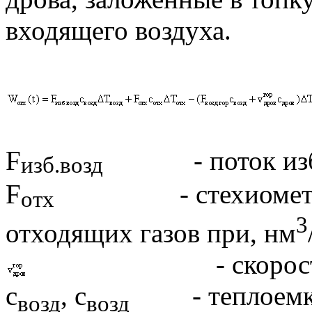
входящего воздуха.
F
- поток избыт
изб.возд
F
- стехиометричес
отх
3
отходящих газов при, нм
- скорость горе
с
, с
- теплоемкос
возд
возд