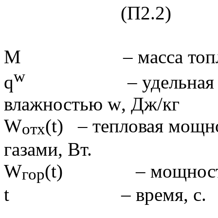
(П2.2)
M
– масса топлив
w
q
– удельная тепло
влажностью
w
, Дж/кг
W
(
t
) – тепловая мощн
отх
газами, Вт.
W
(
t
) – мощность те
гор
t
– время, с.