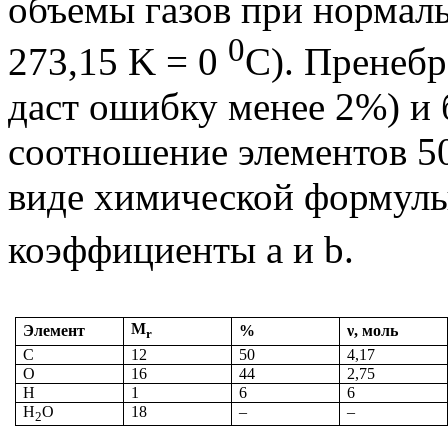
объемы газов при нормаль
0
273,15
K
= 0
C
). Пренеб
даст ошибку менее 2%) и 
соотношение элементов 50
виде химической формул
коэффициенты
a
и
b
.
M
Элемент
%
ν
, моль
r
C
12
50
4,17
O
16
44
2,75
H
1
6
6
H
O
18
–
–
2