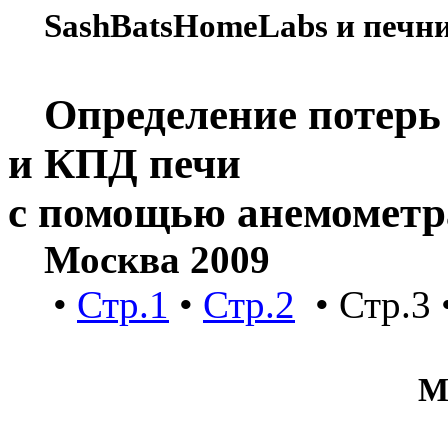
SashBatsHomeLabs
и печн
Определение потерь
и КПД печи
с помощью анемометр
Москва 2009
•
Стр.1
•
Стр.2
• Стр.3 
М