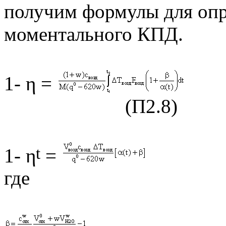
получим формулы для опр
моментального КПД.
1- η =
(П2.8)
t
1- η
=
где (