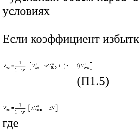
услов
Если коэффициент избытк
(П1.5)
где (П