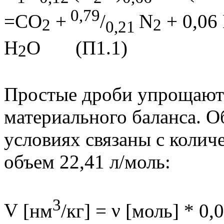
0,79
=
CO
+
/
N
+ 0,06
2
2
0,21
H
O
(П1.1)
2
Простые дроби упрощают 
материального баланса. 
условиях связаны с коли
объем 22,41 л/моль:
3
V
[нм
/кг] =
ν
[моль] * 0,