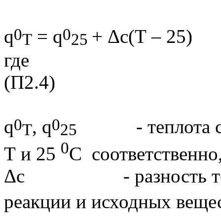
0
0
q
=
q
+
Δc
(
T
– 25)
T
25
г
(П2.4)
0
0
q
,
q
- теплота сгор
T
25
0
T
и 25
С соответственно
Δc
- разность тепло
реакции и исходных вещес