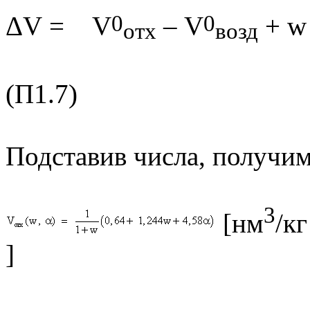
0
0
Δ
V
=
V
–
V
+
w
отх
возд
(П1.7)
Подставив числа, получим
3
[нм
/кг
] (П