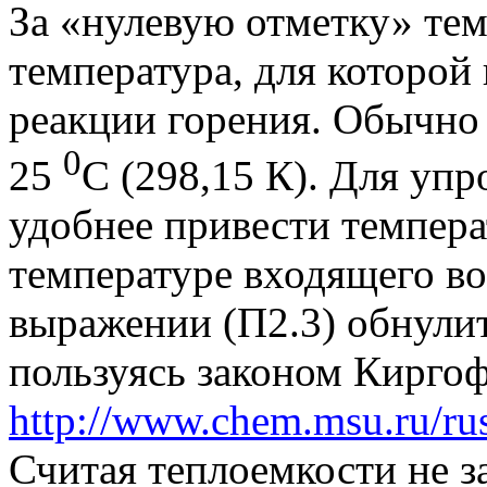
За «нулевую отметку» те
температура, для которой
реакции горения. Обычно 
0
25
С (298,15 К). Для уп
удобнее привести темпера
температуре входящего во
выражении (П2.3) обнулит
пользуясь законом Кирго
http://www.chem.msu.ru/rus
Считая теплоемкости не 