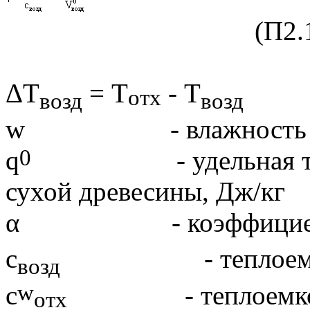
(П2.10
ΔТ
=
T
- Т
отх
возд
возд
w
- влажность дро
0
q
- удельная теплот
сухой древесины, Дж/кг
α - коэффициент и
с
- теплоемкос
возд
w
с
- теплоемкость 
отх