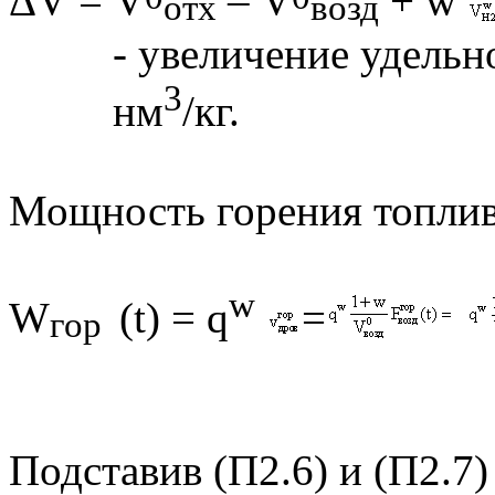
Δ
V
=
V
–
V
+
w
отх
возд
- увеличение удельн
3
нм
/кг. (
Мощность горения топлив
w
W
(
t
) =
q
=
гор
(П2
Подставив (П2.6) и (П2.7) 