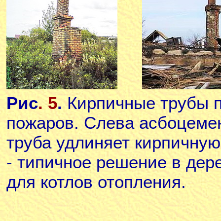
Рис
. 5
.
Кирпичные трубы 
пожаров. Слева асбоцеме
труба удлиняет кирпичную
- типичное решение в дер
для котлов отопления.