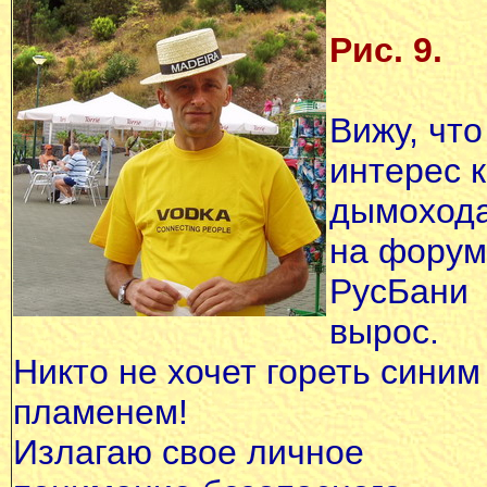
Рис. 9.
Вижу, что
интерес к
дымоход
на форум
РусБани
вырос.
Никто не хочет гореть синим
пламенем!
Излагаю свое личное