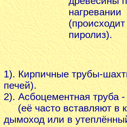
древесины п
нагревании
(происходит
пиролиз).
1). Кирпичные трубы-шахт
печей).
2). Асбоцементная труба -
(её часто вставляют в к
дымоход или в утеплённый