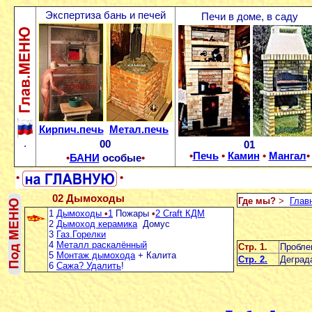
Экспертиза бань и печей
Печи в доме, в саду
Кирпич.печь
Метал.печь
.
00
01
•
Печь
•
Камин
•
Мангал
•
•
БАНИ
особые
•
•
•
02 Дымоходы
Где мы?
>
Глав
1
Дымоходы
•
1
Пожары
•
2 Craft КДМ
2
Дымоход керамика
Домус
3
Газ.Горелки
4
Металл раскалённый
Стр. 1.
Пробле
5
Монтаж дымохода
+ Калита
Стр. 2.
Деград
6
Сажа? Удалить
!