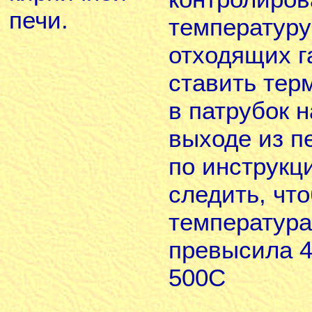
печи.
температуру
отходящих г
ставить тер
в патрубок н
выходе из п
по инструкц
следить, чт
температура
превысила 4
500С