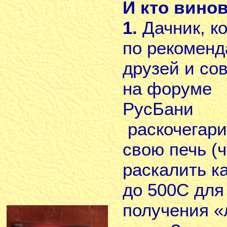
И кто вино
1.
Дачник, к
по рекомен
друзей и со
на форуме
РусБани
раскочегари
свою печь (
раскалить к
до 500С для
получения «