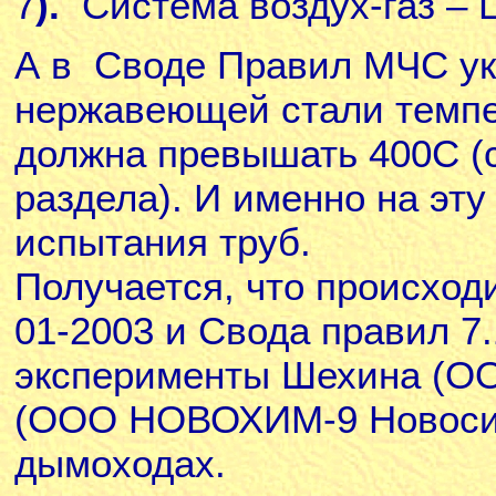
7
).
Система воздух-газ – 
А в Своде Правил МЧС ук
нержавеющей стали темпе
должна превышать 400С (с
раздела). И именно на эту
испытания труб.
Получается, что происход
01-2003 и Свода правил 7.
эксперименты Шехина (ОО
(ООО НОВОХИМ-9 Новосиб
дымоходах.