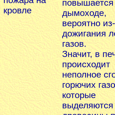
повышается 
кровле
дымоходе,
вероятно из
дожигания л
газов.
Значит, в пе
происходит
неполное сг
горючих газо
которые
выделяются