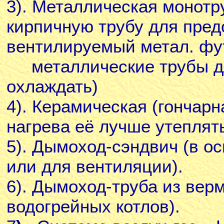
3). Металлическая монотру
кирпичную трубу для пре
вентилируемый метал. фу
металлические трубы дл
охлаждать)
4). Керамическая (гончарн
нагрева её лучше утеплять
5). Дымоход-сэндвич (в о
или для вентиляции).
6). Дымоход-труба из вер
водогрейных котлов).