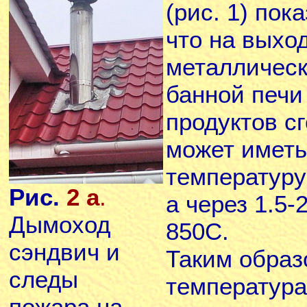
(рис. 1)
пока
что на выхо
металличес
банной печи
продуктов с
может иметь
температуру
Рис.
2 а
.
а через 1.5-
Дымоход
850С.
сэндвич и
Таким образ
следы
температура
пожара на