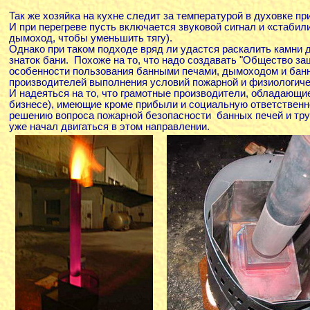
Так же хозяйка на кухне следит за температурой в духовке пр
И при перегреве пусть включается звуковой сигнал и «стабил
дымоход, чтобы уменьшить тягу).
Однако при таком подходе вряд ли удастся раскалить камни 
знаток бани. Похоже на то, что надо создавать "Общество за
особенности пользования банными печами, дымоходом и бан
производителей выполнения условий пожарной и физиологиче
И надеяться на то, что грамотные производители, обладающи
бизнесе), имеющие кроме прибыли и социальную ответственно
решению вопроса пожарной безопасности банных печей и тру
уже начал двигаться в этом направлении.