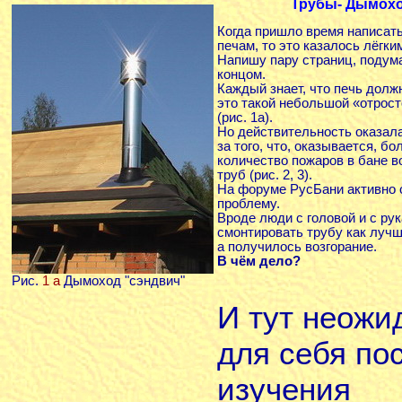
Трубы- Дымох
Когда пришло время написать
печам, то это казалось лёгки
Напишу пару страниц, подума
концом.
Каждый знает, что печь должн
это такой небольшой «отрос
(рис. 1а).
Но действительность оказала
за того, что, оказывается, б
количество пожаров в бане в
труб (рис. 2, 3).
На форуме РусБани активно 
проблему.
Вроде люди с головой и с ру
смонтировать трубу как лучш
а получилось возгорание.
В чём дело?
Рис.
1 а
Дымоход "сэндвич"
И тут неожи
для себя по
изучения