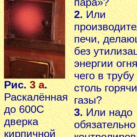
пара»?
2.
Или
производите
печи, делаю
без утилиза
энергии огня
чего в трубу
Рис.
3 а
.
столь горяч
Раскалённая
газы?
до 600С
3.
Или надо
дверка
обязательно
кирпичной
контролиров