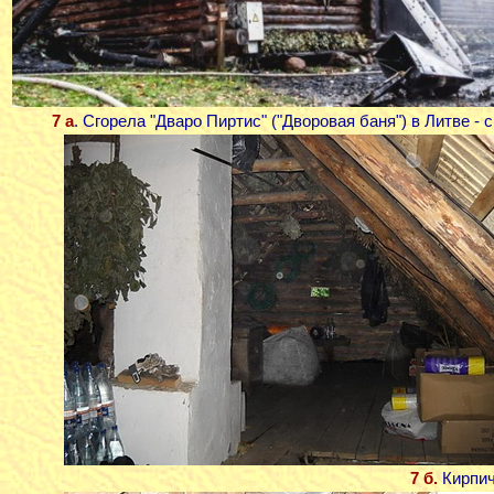
7 а
. Сгорела "Дваро Пиртис" ("Дворовая баня") в Литве - 
7 б.
Кирпич