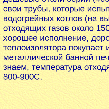
свои трубы, которые испы
водогрейных котлов (на в
отходящих газов около 150
хорошее исполнение, доро
теплоизолятора покупает 
металлической банной печ
знаем, температура отход
800-900С.