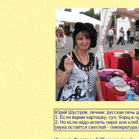
Юрий Шустров, печник:
русская печь д
1. Если варим картошку, суп, борщ в ч
2. Но если надо испечь пирог или хлеб
(мука остаётся светлой - температура 