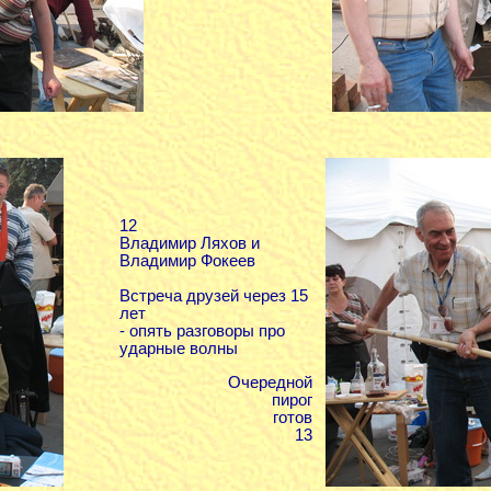
12
Владимир Ляхов и
Владимир Фокеев
Встреча друзей через 15
лет
- опять разговоры про
ударные волны
Очередной
пирог
готов
13