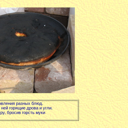
овления разных блюд.
 ней горящие дрова и угли.
ру, бросив горсть муки