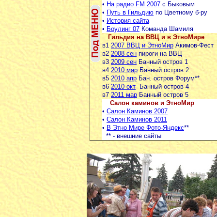
•
На радио FM 2007
с Быковым
•
Путь в Гильдию
по Цветному б-ру
•
История сайта
•
Боулинг 07
Команда Шамиля
Гильдия на ВВЦ и в ЭтноМире
в1
2007 ВВЦ и ЭтноМир
Акимов-Фест
в2
2008 сен
пироги на ВВЦ
в3
2009 сен
Банный остров 1
в4
2010 мар
Банный остров 2
в5
2010 апр
Бан. остров Форум**
в6
2010 окт
Банный остров 4
в7
2011 мар
Банный остров 5
Салон каминов и ЭтноМир
•
Салон Каминов 2007
•
Салон Каминов 2011
•
В Этно Мире Фото-Яндекс
**
** -
внешние сайты