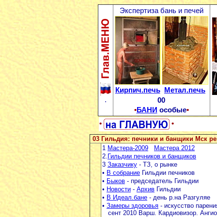
Экспертиза бань и печей
Кирпич.печь
Метал.печь
.
00
•
БАНИ
особые
•
•
•
03 Гильдия: печники и банщики Мск ре
1
Мастера-2009
Мастера 2012
2.
Гильдии печников и банщиков
3
Заказчику
- ТЗ, о рынке
•
В собраниe
Гильдии печников
•
Быков
- председатель Гильдии
•
Новости
-
Архив
Гильдии
•
В Идеал.бане
- день р.на Разгуляе
•
Замеры здоровья
- искусство парени
сент 2010 Варш. Кардиовизор. Ангио