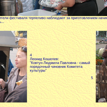
тели фестиваля терпеливо наблюдают за приготовлением начин
...
4
Леонид Кошелев:
"Ковтун Людмила Павловна - самый
порядочный чиновник Комитета
культуры"
5