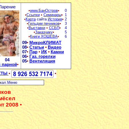
Парение
•
www.БанОстров
•
0
•
Ссылки
•
Семинары
•
1
•
Карта
сайта
История
•
2
•
Гильдии печников
•
3
•
Выставки
•
ССБП
•
4
•
Заказчику
•
5
•
Книги ХОШЕВА
•
6
09
•
МикроКЛИМАТ
08
•
Статьи
•
Видео
07
•
Пар
•
ИК
•
Камни
06
•
Газ. горелки
04
05
•
Вентиляция
 парной
•
КТЫ
•
•
кал.Меню
иков
мёсел
нт 2008 •