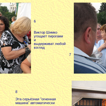
6
Виктор Шимко
угощает пирогами
и
выдерживат любой
взгляд
7
8
Эта серьёзная "огненная
машина" автоматически