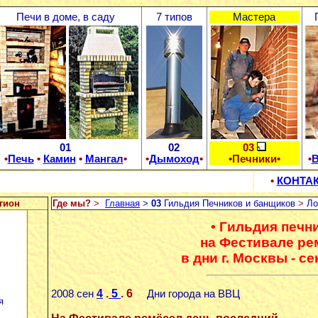
Печи в доме, в саду
7 типов
Мастера
01
02
03
•
Печь
•
Камин
•
Мангал
•
•
Дымоход
•
•Печники•
•
В
•
КОНТА
гион
Где мы?
>
Главная
>
03
Гильдия Печников и банщиков
>
Ло
• Гильдия печн
на Фестивале ре
в дни г. Москвы - се
4
.
5
. 6
2008 сен
Дни города
на ВВЦ
я
На Фестивале ремёсел день последний