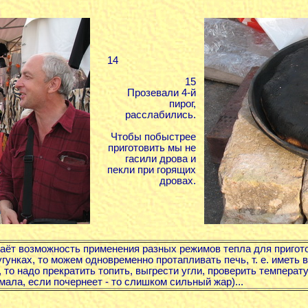
14
15
Прозевали 4-й
пирог,
расслабились.
Чтобы побыстрее
приготовить мы не
гасили дрова и
пекли при горящих
дровах.
аёт возможность применения разных режимов тепла для пригот
угунках, то можем одновременно протапливать печь, т. е. иметь в
, то надо прекратить топить, выгрести угли, проверить температу
мала, если почернеет - то слишком сильный жар)...