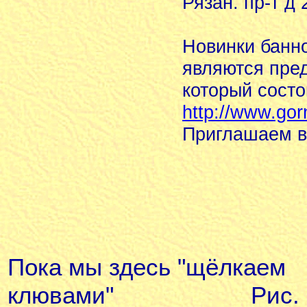
Рязан. пр-т д 2
Новинки банно
являются пре
который состо
http://www.go
Приглашаем в
Пока мы здесь "щёлкаем
клювами"
Рис. 