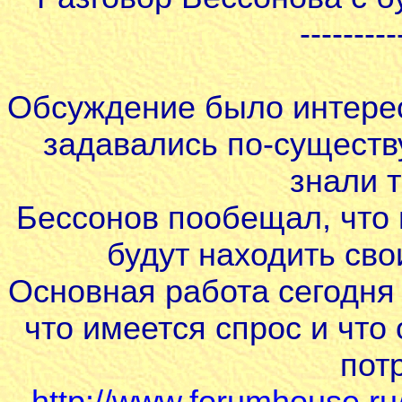
---------
Обсуждение было интере
задавались по-существ
знали 
Бессонов пообещал, что
будут находить сво
Основная работа сегодня 
что имеется спрос и что
пот
http://www.forumhouse.ru