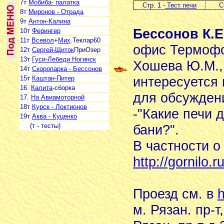
7т
Мобиба- палатка
Стр. 1 -
Тест печи
С
8т
Миронов - Отрада
9т
Антон-Калина
Бессонов К.Е
10т
Ферингер
11т
Всевол
+
Мих
.Теклар60
офис Термофо
12т
Сергей-Щиток
ПриОзер
13т
Гуси-Лебеди Ногинск
Хошева Ю.М., 
14т
Скоропарка - Бессонов
интересуется
15т
Каштан-Питер
16.
Калита
-сборка
для обсужден
17.
На Авиамоторной
18т
Курск - Локтионов
-"Какие печи 
19т
Аква - Куценко
(т - тесты)
бани?".
В частности о
http://gornilo
Проезд см. в
h
м. Рязан. пр-т