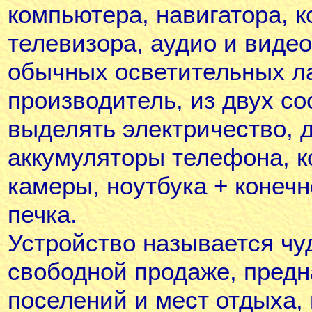
компьютера, навигатора, 
телевизора, аудио и видео
обычных осветительных ла
производитель, из двух с
выделять электричество, 
аккумуляторы телефона, к
камеры, ноутбука + конечно
печка.
Устройство называется чуд
свободной продаже, предн
поселений и мест отдыха, 