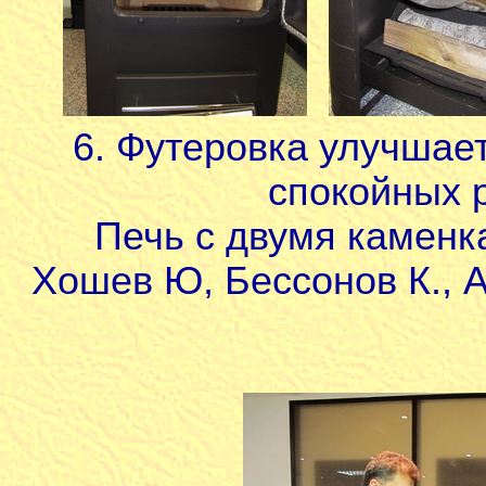
6. Футеровка улучшает
спокойных 
Печь с двумя каменка
Хошев Ю, Бессонов К., А