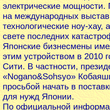
электрические мощности.
на международных выставк
технологические ноу-хау, 
свете последних катастро
Японские бизнесмены име
этим устройством в 2010 г
Сити. В частности, прези
«Nogano&Sohsyo» Кобаяши
просьбой начать в поставк
для нужд Японии.
По официальной информац