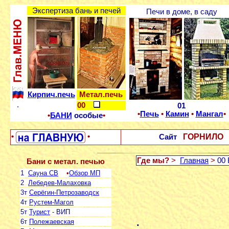
Экспертиза бань и печей
Печи в доме, в саду
Кирпич.печь
Метал.печь
.
00
01
•
Печь
•
Камин
•
Мангал
•
•
БАНИ
особые
•
ГОРНИЛО 
•
•
Сайт
Где мы?
>
Главная
>
00 
Бани с метал. печью
1
Сауна СВ
•
Обзор МП
2
Лебедев-Малаховка
3т
Серёгин-Петрозаводск
4т
Рустем-Магол
5т
Турист
- ВИП
.
6т
Полежаевская