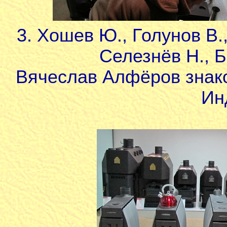
3. Хошев Ю., Голунов В.,
Селезнёв Н., Б
Вячеслав Алфёров знако
Ин