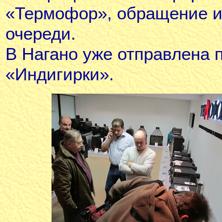
«Термофор», обращение и
очереди.
В Нагано уже отправлена 
«Индигирки».