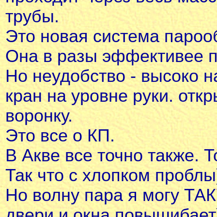
трубы.
Это новая система пароо
Она в разы эффективее п
Но неудобство - высоко н
кран на уровне руки. отк
воронку.
Это все о КП.
В Акве все точно также. 
Так что с хлопком проблы)
Но волну пара я могу ТАК
двери и окна повышибает)