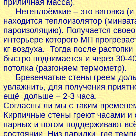
приличная масса).
Нетеплоёмкие – это вагонка (и м
находится теплоизолятор (минвата
пароизоляцию). Получается своео
интерьере которого МП прогревает
кг воздуха. Тогда после растопки
быстро поднимается и через 30-4
потолка (разгоняем термометр).
Бревенчатые стены греем дольш
увлажнить, для получения приятно
ещё дольше – 2-3 часа.
Согласны ли мы с таким времене
Кирпичные стены греют часами и
парных и потом поддерживают всё
состоянии. Низ парилки, где темп