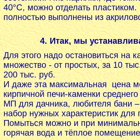
40°С, можно отделать пластиком.
полностью выполнены из акрилово
4. Итак, мы устанавли
Для этого надо остановиться на к
множество - от простых, за 10 тыс
200 тыс. руб.
И даже эта максимальная цена м
кирпичной печи-каменки среднего
МП для дачника, любителя бани – 
набор нужных характеристик для 
Помыться можно и при минимальн
горячая вода и тёплое помещение