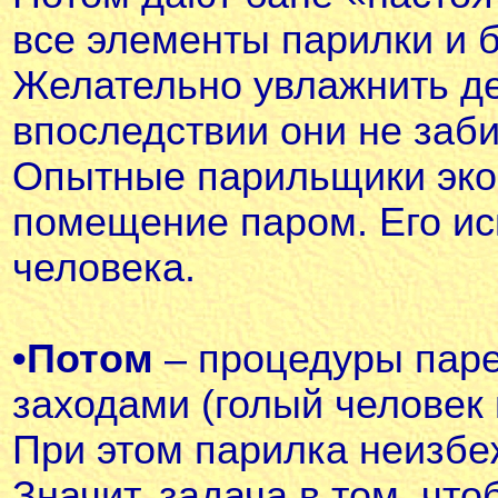
все элементы парилки и б
Желательно увлажнить д
впоследствии они не заби
Опытные парильщики экон
помещение паром. Его ис
человека.
•
Потом
– процедуры паре
заходами (голый человек 
При этом парилка неизбе
Значит, задача в том, чт