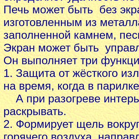
Печь может быть без экр
изготовленным из металла
заполненной камнем, пес
Экран может быть управл
Он выполняет три функци
1. Защита от жёсткого из
на время, когда в парилк
А при разогреве интерь
раскрывать.
2. Формирует щель вокруг
горячего воздуха, направ