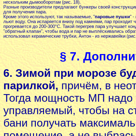
нескольким дымооборотам (
рис. 18
).
Разные производители предлагают бункеры своей конструкци
для получения пара.
Кроме этого используют, так называемые, "
паровые пушки
" 
льют воду. Она испаряется внизу под камнями, пар проходит 
прогревается до 200-300°С. Такой перегрев пара улучшает ко
"обратный клапан", чтобы вода и пар не выплёскивались обра
использовал керамические трубки, Антон - из нержавейки (
рис
§ 7. Дополн
6. Зимой при морозе
бу
парилкой,
причём, в нео
Тогда мощность МП надо 
управляемый, чтобы на с
бани получать максимал
помещение, а не выбрасыв