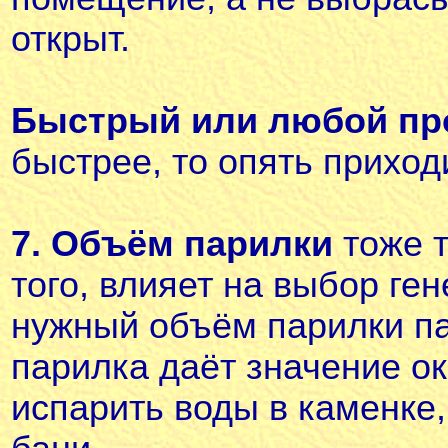
открыт.
Быстрый или любой про
быстрее, то опять приходи
7. Объём парилки
тоже т
того, влияет на выбор ге
нужный объём парилки па
парилка даёт значение ок
испарить воды в каменке