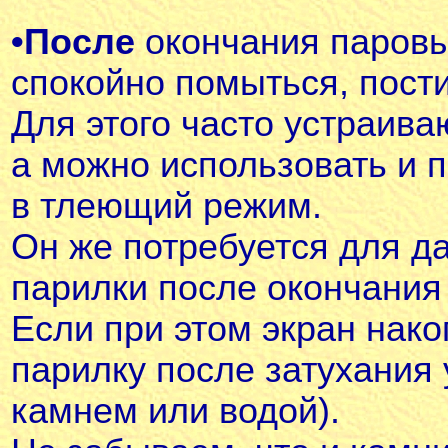
•
После
окончания паровы
спокойно помыться, пости
Для этого часто устраив
а можно использовать и п
в тлеющий режим.
Он же потребуется для 
парилки после окончания 
Если при этом экран нако
парилку после затухания у
камнем или водой).