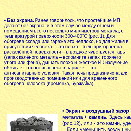
• Без экрана.
Ранее говорилось, что простейшие МП
делают без экрана, и в этом случае между огнём и
помещением всего несколько миллиметров металла, с
температурой поверхности 300-400°С (
рис. 1
). Для
обогрева склада или гаража это неплохо, но для жилья в
присутствии человека – это плохо. Пыль пригорает на
раскалённой поверхности – в воздухе чувствуется гарь
(запах калёного металла – вспомните запах горячего
утюга или фена), дышать плохо и жёсткое ИК излучение
обжигает голого человека в парилке – это
антисанитарные условия. Такая печь предназначена для
производственных помещений или для временного
обогрева человека (времянка, буржуйка).
• Экран = воздушный зазор (
металла + камень.
Здесь кам
(
рис.12
), или - это камни, у
Если уменьшить воздушный 