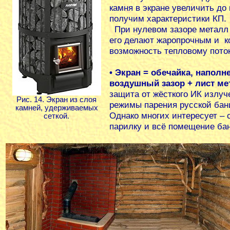
камня в экране увеличить до 
получим характеристики КП.
При нулевом зазоре металл 
его делают жаропрочным и к
возможность тепловому поток
• Экран = обечайка, наполн
воздушный зазор + лист ме
защита от жёсткого ИК излуч
Рис. 14. Экран из слоя
режимы парения русской бани
камней, удерживаемых
Однако многих интересует – с
сеткой.
парилку и всё помещение ба