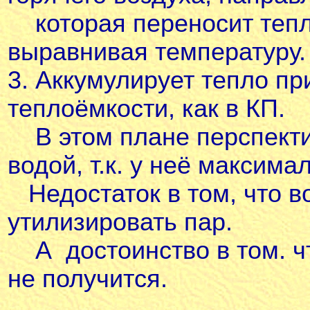
которая переносит тепл
выравнивая температуру.
3. Аккумулирует тепло пр
теплоёмкости, как в КП.
В этом плане перспекти
водой, т.к. у неё максим
Недостаток в том, что в
утилизировать пар.
А достоинство в том. ч
не получится.