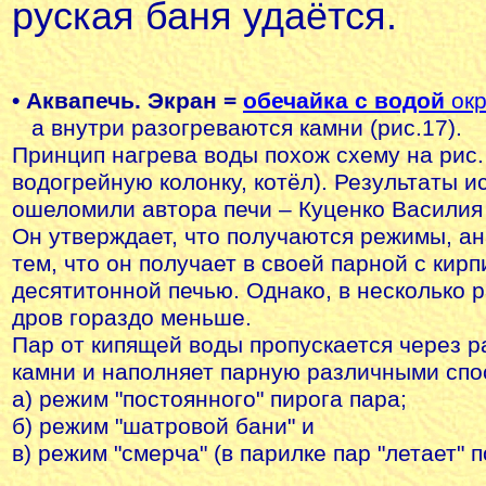
руская баня удаётся.
• Аквапечь.
Экран =
обечайка с водой
окр
а внутри разогреваются камни (
рис.17
).
Принцип нагрева воды похож схему на рис.
водогрейную колонку, котёл). Результаты 
ошеломили автора печи – Куценко Василия
Он утверждает, что получаются режимы, а
тем, что он получает в своей парной с кир
десятитонной печью. Однако, в несколько 
дров гораздо меньше.
Пар от кипящей воды пропускается через р
камни и наполняет парную различными спо
а) режим "постоянного" пирога пара;
б) режим "шатровой бани" и
в) режим "смерча" (в парилке пар "летает" по