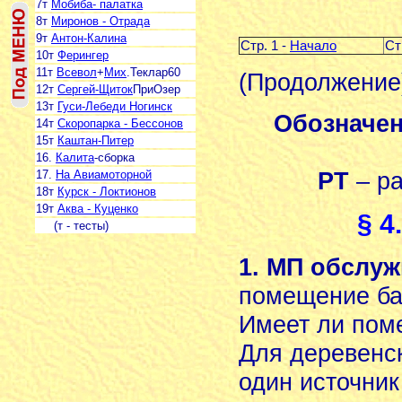
7т
Мобиба- палатка
8т
Миронов - Отрада
9т
Антон-Калина
Стр. 1 -
Начало
Ст
10т
Ферингер
11т
Всевол
+
Мих
.Теклар60
(Продолжение
12т
Сергей-Щиток
ПриОзер
13т
Гуси-Лебеди Ногинск
Обозначе
14т
Скоропарка - Бессонов
15т
Каштан-Питер
16.
Калита
-сборка
РТ
– ра
17.
На Авиамоторной
18т
Курск - Локтионов
19т
Аква - Куценко
§ 4
(т - тесты)
1. МП обслуж
помещение б
Имеет ли пом
Для деревенск
один источник