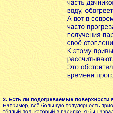
часть дачнико
воду, обогрее
А вот в совре
часто прогрев
получения пар
своё отоплени
К этому привы
рассчитывают
Это обстояте
времени прогр
2. Есть ли подогреваемые поверхности 
Например, всё большую популярность при
тёплый пол, который в парилке, я бы назва