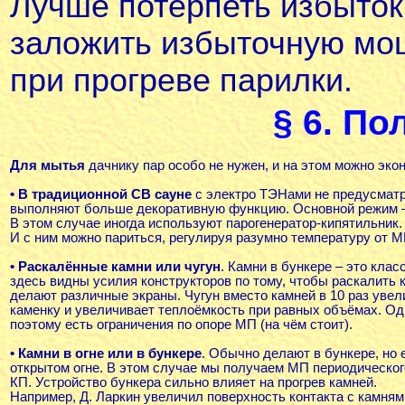
Лучше потерпеть избыток 
заложить избыточную мо
при прогреве парилки.
§ 6. По
Для мытья
дачнику пар особо не нужен, и на этом можно эко
• В традиционной СВ сауне
с электро ТЭНами не предусматри
выполняют больше декоративную функцию. Основной режим – 
В этом случае иногда используют парогенератор-кипятильник.
И с ним можно париться, регулируя разумно температуру от М
• Раскалённые камни или чугун
.
Камни в бункере
– это клас
здесь видны усилия конструкторов по тому, чтобы раскалить к
делают различные экраны. Чугун вместо камней в 10 раз увел
каменку и увеличивает теплоёмкость при равных объёмах. Од
поэтому есть ограничения по опоре МП (на чём стоит).
• Камни в огне или в бункере
. Обычно делают в бункере, но е
открытом огне
. В этом случае мы получаем МП периодическог
КП. Устройство бункера сильно влияет на прогрев камней.
Например, Д. Ларкин увеличил поверхность контакта с камням