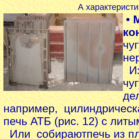
А характерист
• 
ко
чу
не
Из
чу
де
например, цилиндрическ
печь АТБ (
рис. 12
) с литы
Или собираютпечь из пл