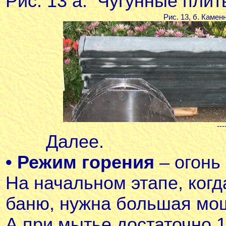
Рис. 13 а. Чугунные плит
Рис. 13, б. Каме
---
Далее.
• Режим горения
– огонь 
На начальном этапе, когд
баню, нужна большая мо
А при мытье достаточно 1