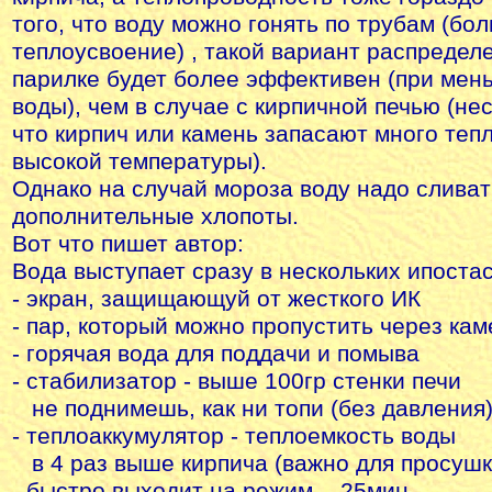
того, что воду можно гонять по трубам (бо
теплоусвоение) , такой вариант распредел
парилке будет более эффективен (при мен
воды), чем в случае с кирпичной печью (нес
что кирпич или камень запасают много тепл
высокой температуры).
Однако на случай мороза воду надо сливат
дополнительные хлопоты.
Вот что пишет автор:
Вода выступает сразу в нескольких ипостас
- экран, защищающуй от жесткого ИК
- пар, который можно пропустить через кам
- горячая вода для поддачи и помыва
- стабилизатор - выше 100гр стенки печи
не поднимешь, как ни топи (без давления
- теплоаккумулятор - теплоемкость воды
в 4 раз выше кирпича (важно для просушк
- быстро выходит на режим. - 25мин -