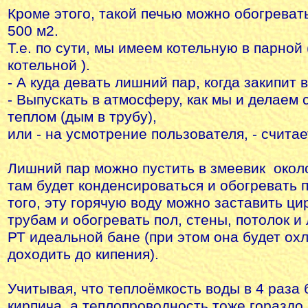
Кроме этого, такой печью можно обогреват
500 м2.
Т.е. по сути, мы имеем котельную в парной
котельной ).
- А куда девать лишний пар, когда закипит 
- Выпускать в атмосферу, как мы и делаем
теплом (дым в трубу),
или - на усмотрение пользователя, - считае
Лишний пар можно пустить в змеевик около
там будет конденсироваться и обогревать 
того, эту горячую воду можно заставить ци
трубам и обогревать пол, стены, потолок и 
РТ идеальной бане (при этом она будет ох
доходить до кипения).
Учитывая, что теплоёмкость воды в 4 раза
кирпича, а теплопроводность тоже гораздо