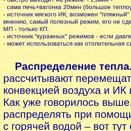
сама печь+вагонка 20мин (большое теплоу
- источник мягкого ИК; возможен "пляжный" 
мнению, самый полезный режим, его не сд
МП - только КП.
- источник "куражных" режимов - если давл
- может использоваться как отопительная 
Распределение тепла
рассчитывают перемещат
конвекцией воздуха и ИК
Как уже говорилось выше
распределять при помощи
с горячей водой – вот тут