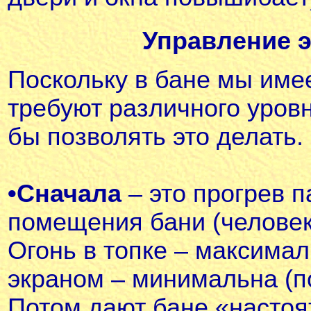
Управление э
Поскольку в бане мы име
требуют различного уров
бы позволять это делать.
•
Сначала
– это прогрев п
помещения бани (человек
Огонь в топке – максима
экраном – минимальна (по
Потом дают бане «настоя