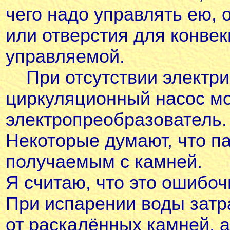
чего надо управлять ею,
или отверстия для конве
управляемой.
При отсутствии электр
циркуляционный насос мо
электропреобразователь.
Некоторые думают, что п
получаемым с камней.
Я считаю, что это ошибоч
При испарении воды затр
от раскалённых камней, а