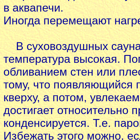
в аквапечи.
Иногда перемещают нагре
В суховоздушных саунах
температура высокая. По
обливанием стен или пле
тому, что появляющийся 
кверху, а потом, увлекае
достигает относительно п
конденсируется. Т.е. пар
Избежать этого можно, е