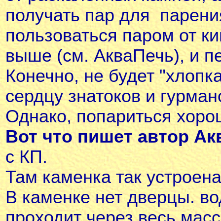
получать пар для парени
пользоваться паром от ки
выше (см. АкваПечь), и п
Конечно, не будет "хлопк
сердцу знатоков и гурман
Однако, попариться хорош
Вот что пишет автор А
с КП.
Там каменка так устроена
В каменке нет дверцы. во
проходит через весь масс