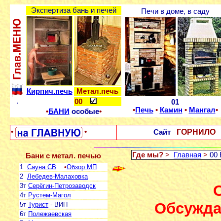
Экспертиза бань и печей
Печи в доме, в саду
Кирпич.печь
Метал.печь
.
00
01
•
Печь
•
Камин
•
Мангал
•
•
БАНИ
особые
•
ГОРНИЛО 
•
•
Сайт
Где мы?
>
Главная
>
00 
Бани с метал. печью
1
Сауна СВ
•
Обзор МП
2
Лебедев-Малаховка
О
3т
Серёгин-Петрозаводск
4т
Рустем-Магол
Обсужда
5т
Турист
- ВИП
6т
Полежаевская