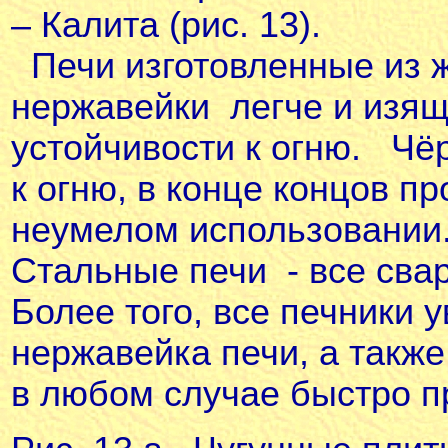
– Калита
(рис. 13
).
Печи изготовленные из 
нержавейки легче и изящ
устойчивости к огню. Чё
к огню, в конце концов пр
неумелом использовании
Стальные печи - все сва
Более того, все печники 
нержавейка печи, а такж
в любом случае быстро пр