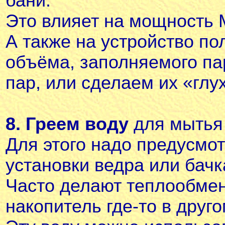
бани.
Это влияет на мощность 
А также на устройство по
объёма, заполняемого па
пар, или сделаем их «глу
8. Греем воду
для мытья 
Для этого надо предусмот
установки ведра или бачк
Часто делают теплообмен
накопитель где-то в друго