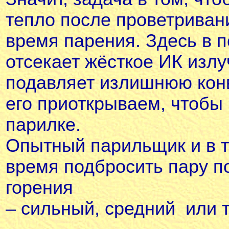
тепло после проветривани
время парения. Здесь в п
отсекает жёсткое ИК излу
подавляет излишнюю кон
его приоткрываем, чтобы
парилке.
Опытный парильщик и в т
время подбросить пару п
горения
– сильный, средний или 