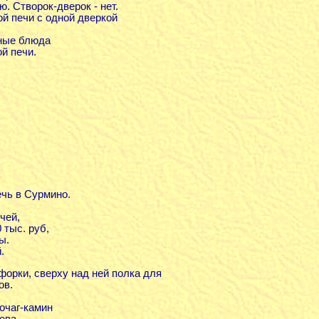
ю. Створок-дверок - нет.
ой печи с одной дверкой
ные блюда
ой печи.
чь в Сурмино.
чей,
 тыс. руб,
ы.
.
форки, сверху над ней полка для
ов.
очаг-камин
рева