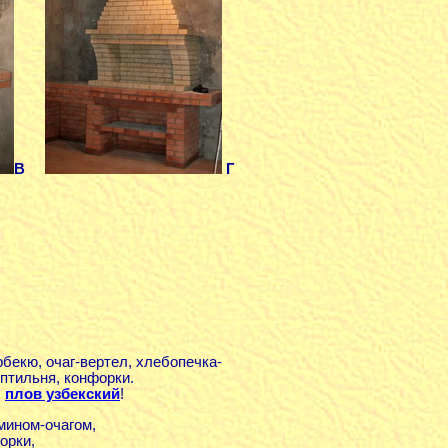
В
Г
бекю, очаг-вертел, хлебопечка-
птильня, конфорки.
,
плов узбекский
!
мином-очагом,
орки,