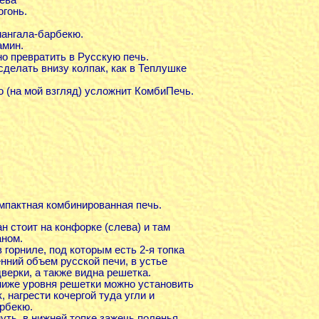
огонь.
мангала-барбекю.
амин.
о превратить в Русскую печь.
сделать внизу колпак, как в Теплушке
о (на мой взгляд) усложнит КомбиПечь.
пактная комбинированная печь.
ан стоит на конфорке (слева) и там
аном.
в горниле, под которым есть 2-я топка
енний объем русской печи, в устье
верки, а также видна решетка.
ниже уровня решетки можно установить
 нагрести кочергой туда угли и
рбекю.
ть, в нижней топке зажечь поленья,