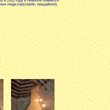
пу в 1522 году в Неаполе появился
ые люди («pizzaioli», пиццайоло),