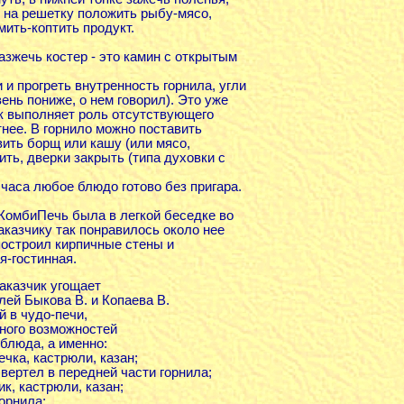
- на решетку положить рыбу-мясо,
мить-коптить продукт.
азжечь костер - это камин с открытым
 и прогреть внутренность горнила, угли
вень пониже, о нем говорил). Это уже
ик выполняет роль отсутствующего
тнее. В горнило можно поставить
вить борщ или кашу (или мясо,
ить, дверки закрыть (типа духовки с
5 часа любое блюдо готово без пригара.
КомбиПечь была в легкой беседке во
аказчику так понравилось около нее
построил кирпичные стены и
я-гостинная.
аказчик угощает
лей Быкова В. и Копаева В.
й в чудо-печи,
много возможностей
блюда, а именно:
ечка, кастрюли, казан;
- вертел в передней части горнила;
ик, кастрюли, казан;
горнила;