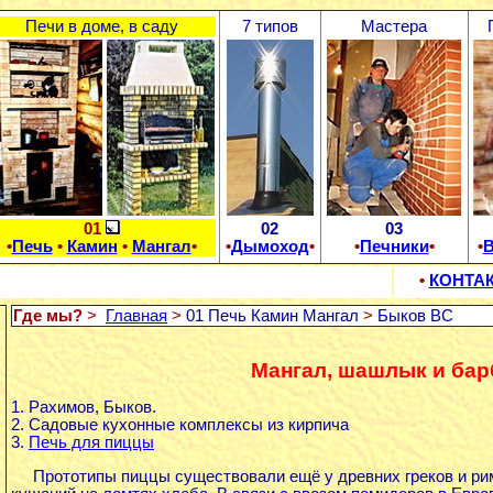
Печи в доме, в саду
7 типов
Мастера
01
02
03
•
Печь
•
Камин
•
Мангал
•
•
Дымоход
•
•
Печники
•
•
В
•
КОНТА
Где мы?
>
Главная
>
01 Печь Камин Мангал
>
Быков ВС
Мангал, шашлык и ба
1. Рахимов, Быков.
2. Садовые кухонные комплексы из кирпича
3.
Печь для пиццы
Прототипы пиццы существовали ещё у древних греков и римл