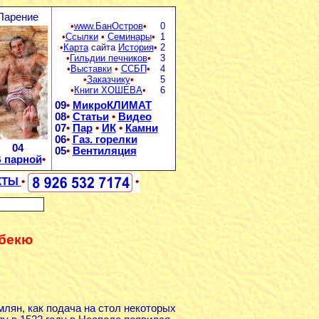
Парение
•
www.БанОстров
•
0
•
Ссылки
•
Семинары
•
1
•
Карта
сайта
История
•
2
•
Гильдии печников
•
3
•
Выставки
•
ССБП
•
4
•
Заказчику
•
5
•
Книги ХОШЕВА
•
6
09
•
МикроКЛИМАТ
08
•
Статьи
•
Видео
07
•
Пар
•
ИК
•
Камни
06
•
Газ. горелки
04
05
•
Вентиляция
 парной
•
КТЫ
•
•
рбекю
ян, как подача на стол некоторых