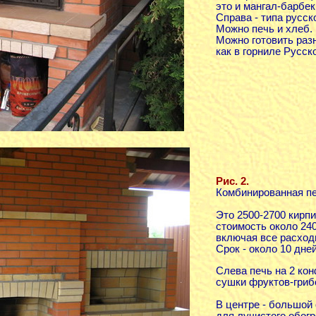
это и мангал-барбек
Справа - типа русск
Можно печь и хлеб.
Можно готовить раз
как в горниле Русск
Рис. 2.
Комбинированная пе
Это 2500-2700 кирпи
стоимость около 240
включая все расход
Срок - около 10 дней
Слева печь на 2 кон
сушки фруктов-гриб
В центре - большой 
для лучистого обог