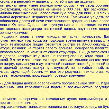
 огонь, а в верхней — выпекался хлеб и другие изделия.
литанская печь имеет полукруглую форму и ее свод обогре
конструкция, насчитывает не менее 2 000 лет. При раскопка
минала классическую неаполитанскую печь для пиццы. Ключ к 
льшой деревеньке недалеко от Неаполя. Там можно увидеть во
 облицовки дровяной печи изготавливают традиционными спос
чиная с XV века. Сделанные вручную кирпичи производятся из 
иям кодекса ассоциации настоящей пиццы, внутренняя пове
орным кирпичом.
пиццериях огонь в печи никогда не гаснет полностью. Д
окая температура, когда же подходит время выпекать пиццу, 
 такой температуре пицца готовится быстро за 80–90 секунд, 
атуре, базилик не теряет своего аромата, моцарелла плавится
кового масла не изменяют своей структуры. Пицца готовится п
и дерева, которые не дымят (не коптят) сильно, когда горят; 
ужкой. В этом и заключается секрет восхитительного легкого за
л пиццу, сделанную в аутентичной неаполитанской дровяной п
вторимый аромат, всегда чувствуемый, но не избыточный, 
иццы, хрустящий бортик — все это результат технологии, к
стве, технологией, прошедшей проверку временем.
чь для пиццы должна обеспечивать прогрев свыше 300° С. Ид
аменным или керамическим подом с возможностью регулир
 не может соперничать с командным духом пиццамейкера и ег
приготовления пиццы.
кер заканчивает нанесение топпинга на тестовую основу, он бу