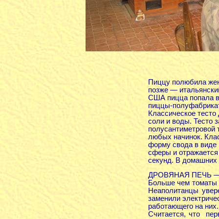
Пиццу полюбила жен
позже — итальянский
США пицца попала в 
пиццы-полуфабрика
Классическое тесто 
соли и воды. Тесто 
полусантиметровой 
любых начинок. Клас
форму свода в виде 
сферы и отражается в
секунд. В домашних 
ДРОВЯНАЯ ПЕЧЬ 
Больше чем томаты 
Неаполитанцы увере
заменили электричес
работающего на них.
Считается, что пер