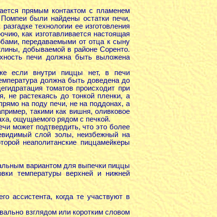
вается прямым контактом с пламенем
х Помпеи были найдены остатки печи,
разгадке технологии ее изготовления
очию, как изготавливается настоящая
обами, передаваемыми от отца к сыну
глины, добываемой в районе Соренто.
рхность печи должна быть выложена
аже если внутри пиццы нет, в печи
температура должна быть доведена до
дегидратация томатов происходит при
, не растекаясь до тонкой пленки, а
рямо на поду печи, не на поддонах, а
например, такими как вишня, оливковое
паха, ощущаемого рядом с печкой.
ечи может подтвердить, что это более
невидимый слой золы, неизбежный на
оторой неаполитанские пиццамейкеры
еальным вариантом для выпечки пиццы
овки температуры верхней и нижней
о ассистента, когда те участвуют в
квально взглядом или коротким словом