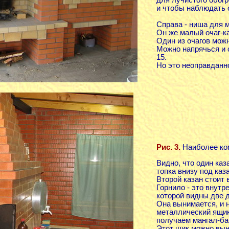
и чтобы наблюдать 
Справа - ниша для 
Он же малый очаг-к
Один из очагов можн
Можно напрячься и 
15.
Но это неоправданн
Рис. 3.
Наиболее ком
Видно, что один каз
топка внизу под каз
Второй казан стоит 
Горнило - это внутр
которой видны две д
Она вынимается, и 
металлический ящик,
получаем мангал-ба
Этот щик можно выну