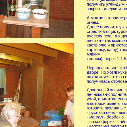
получить угли-дым 
закрыть дверки и то
А можно в горниле р
огнем.
Далее получить угли
сгрести в ящик (уро
русская печь, а ящ
шестка - так компак
кастрюлю и пригото
картошку, кашу) том
мягким
теплом). через 1-1.
Первоначально эта 
дворе. Но хозяину-з
находиться, что он 
получилась столова
Довольный хозяин-з
печников-исполните
ухой, приготовленно
в которой имеется 
готовить различные 
- русская печь - вып
- мангал - барбекю 
- на конфорке - чайн
- коптильня внутри 