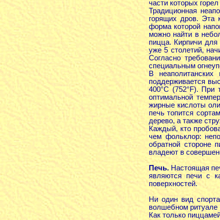
части которых горел
Традиционная неапо
горящих дров. Эта 
форма которой напо
можно найти в небо
пицца. Кирпичи для
уже 5 столетий, на
Согласно требован
специальным огнеуп
В неаполитанских 
поддерживается выс
400°С (752°F). При
оптимальной темпер
жирные кислоты олив
печь топится сортам
дерево, а также стр
Каждый, кто пробова
чем фольклор: непо
обратной стороне п
владеют в совершен
Печь.
Настоящая пе
являются печи с к
поверхностей.
Ни один вид спорта
волшебном ритуале 
Как только пиццамей