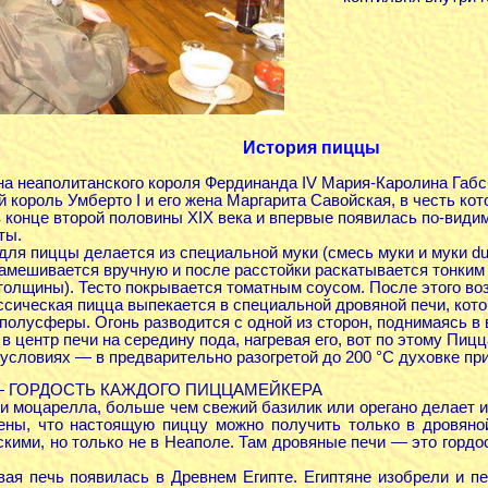
История пиццы
а неаполитанского короля Фердинанда IV Мария-Каролина Габсб
 король Умберто I и его жена Маргарита Савойская, в честь кот
конце второй половины XIX века и впервые появилась по-видим
ты.
для пиццы делается из специальной муки (смесь муки и муки d
замешивается вручную и после расстойки раскатывается тонким 
толщины). Тесто покрывается томатным соусом. После этого во
сическая пицца выпекается в специальной дровяной печи, кот
полусферы. Огонь разводится с одной из сторон, поднимаясь в в
 центр печи на середину пода, нагревая его, вот по этому Пицц
условиях — в предварительно разогретой до 200 °C духовке при
— ГОРДОСТЬ КАЖДОГО ПИЦЦАМЕЙКЕРА
и моцарелла, больше чем свежий базилик или орегано делает и
ны, что настоящую пиццу можно получить только в дровяно
кими, но только не в Неаполе. Там дровяные печи — это горд
вая печь появилась в Древнем Египте. Египтяне изобрели и п