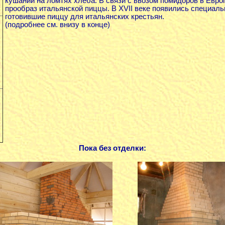
кушаний на ломтях хлеба. В связи с ввозом помидоров в Евро
прообраз итальянской пиццы. В XVII веке появились специальн
готовившие пиццу для итальянских крестьян.
(подробнее см. внизу в конце)
Пока без отделки: