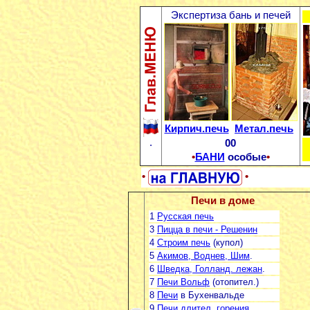
Экспертиза бань и печей
Кирпич.печь
Метал.печь
.
00
•
БАНИ
особые
•
•
•
Печи в доме
1
Русская печь
3
Пицца в печи - Решенин
4
Строим печь
(купол)
5
Акимов, Воднев, Шим
.
6
Шведка, Голланд. лежан
.
7
Печи Вольф
(отопител.)
8
Печи
в Бухенвальде
9
Печи длител. горения