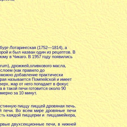
ург-Лотарингская (1752—1814), а
орой и был назван один из рецептов. В
ому в Чикаго. В 1957 году появились
urum), дрожжей,оливкового масла,
слоем (как правило до
зможно добавление практически
орая называется Помпейской и имеет
ерх, жар от него попадает в фокус
а в такой печи готовится около 90
мерно за 10 минут.
стинную пиццу пиццей дровяная печь.
й печи. Во всем мире дровяные печи
ость каждой пиццерии и пиццамейкера,
ервые двухсекционные печи, в нижней