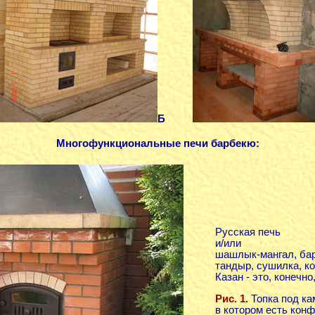
Б
Многофункциональные печи барбекю:
Русская печь
и/или
шашлык-мангал, бар
тандыр, сушилка, ко
Казан - это, конечно
Рис. 1.
Топка под ка
в котором есть конф