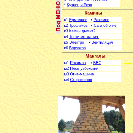
*
Кузнец и Роза
Камины
к1
Ермолаев
•
Рахимов
к2
Трофимов
•
Сага об огне
к3
Камин дымит
?.
к4
Топки металлич.
к5
Электро
•
Вентиляция
к6
Борзаков
Мангалы
м1
Рахимов
•
БВС
м2
Плов узбекский
м3
Огне-машина
м4
Сторожилов