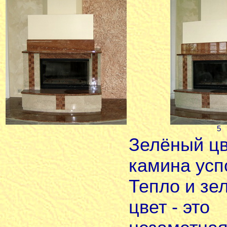
5
Зелёный ц
камина усп
Тепло и зе
цвет - это