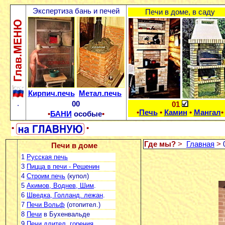
Экспертиза бань и печей
Печи в доме, в саду
Кирпич.печь
Метал.печь
.
00
01
•
Печь
•
Камин
•
Мангал
•
•
БАНИ
особые
•
•
•
Где мы?
>
Главная
>
Печи в доме
1
Русская печь
3
Пицца в печи - Решенин
4
Строим печь
(купол)
5
Акимов, Воднев, Шим
.
6
Шведка, Голланд. лежан
.
7
Печи Вольф
(отопител.)
8
Печи
в Бухенвальде
9
Печи длител. горения