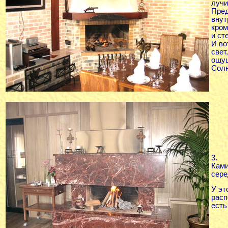
лучи
Пред
внут
кром
и ст
И во
свет
ощущ
Солн
3.
Ками
сере
У эт
расп
есть