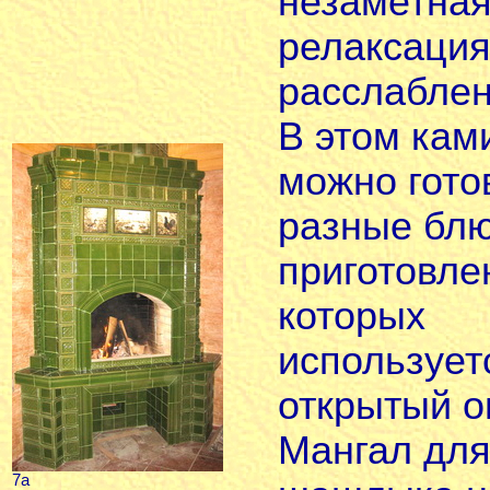
незаметна
релаксация
расслаблен
В этом кам
можно гото
разные блю
приготовле
которых
использует
открытый о
Мангал дл
7а