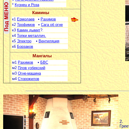
*
Кузнец и Роза
Камины
к1
Ермолаев
•
Рахимов
к2
Трофимов
•
Сага об огне
к3
Камин дымит
?.
к4
Топки металлич.
к5
Электро
•
Вентиляция
к6
Борзаков
Мангалы
м1
Рахимов
•
БВС
м2
Плов узбекский
м3
Огне-машина
м4
Сторожилов
2.
Грее