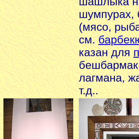
шашлыка н
шумпурах,
(мясо, рыба
см.
барбек
казан для
бешбармак
лагмана, ж
т.д..