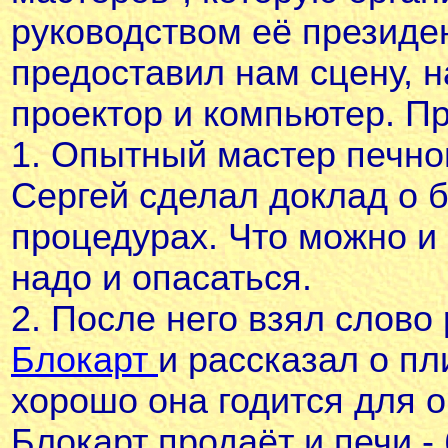
руководством её президе
предоставил нам сцену, 
проектор и компьютер. Пр
1. Опытный мастер печно
Сергей сделал доклад о 
процедурах. Что можно и 
надо и опасаться.
2. После него взял слово
Блокарт
и рассказал о пл
хорошо она годится для 
Блокарт продаёт и печи -