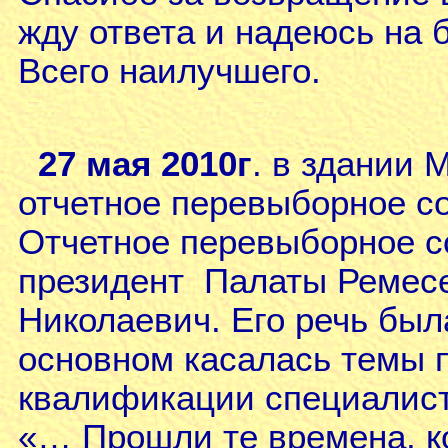
жду ответа и надеюсь на 
Всего наилучшего. 
27 мая 2010г
. в здании 
отчетное перевыборное с
Отчетное перевыборное с
президент Палаты Ремес
Николаевич. Его речь был
основном касалась темы 
квалификации специалист
«… Прошли те времена, к