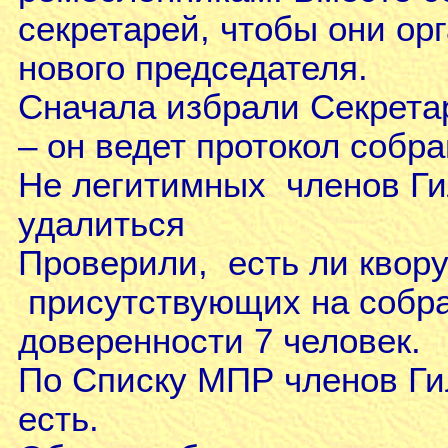
секретарей, чтобы они ор
нового председателя.
Сначала избрали Секрета
– он ведет протокол собра
Не легитимных членов Г
удалиться
Проверили, есть ли квору
присутствующих на собра
доверенности 7 человек.
По Списку МПР членов Ги
есть.