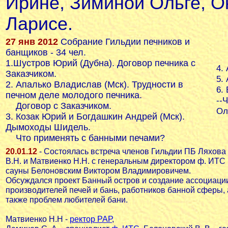
Ирине, Зиминой Ольге, О
Ларисе.
27 янв 2012
Собрание Гильдии печников и
банщиков - 34 чел.
1.Шустров Юрий (Дубна). Договор печника с
4.
Заказчиком.
5.
2. Апалько Владислав (Мск). Трудности в
6.
печном деле молодого печника.
--
Договор с Заказчиком.
Ол
3. Козак Юрий и Богдашкин Андрей (Мск).
Дымоходы Шидель.
Что применять с банными печами?
20.01.12
- Состоялась встреча членов Гильдии ПБ Ляхова
В.Н. и Матвиенко Н.Н. с генеральным директором ф. ИТС
сауны Белоновским Виктором Владимировичем.
Обсуждался проект Банный остров и создание ассоциаци
производителей печей и бань, работников банной сферы, 
также проблем любителей бани.
Матвиенко Н.Н -
ректор РАР
,