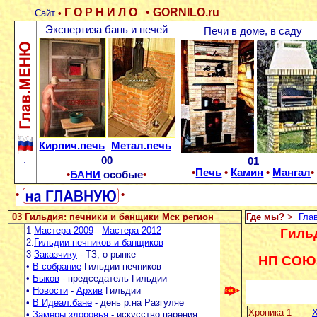
Г О Р Н И Л О
•
GORNILO.ru
Сайт
•
Экспертиза бань и печей
Печи в доме, в саду
Кирпич.печь
Метал.печь
.
00
01
•
Печь
•
Камин
•
Мангал
•
•
БАНИ
особые
•
•
•
03 Гильдия: печники и банщики Мск регион
Где мы?
>
Гла
1
Мастера-2009
Мастера 2012
Гиль
2.
Гильдии печников и банщиков
3
Заказчику
- ТЗ, о рынке
НП СОЮЗ
•
В собраниe
Гильдии печников
•
Быков
- председатель Гильдии
•
Новости
-
Архив
Гильдии
•
В Идеал.бане
- день р.на Разгуляе
Хроника 1
•
Замеры здоровья
- искусство парения