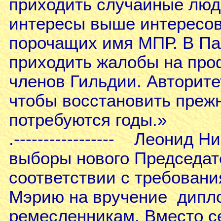
приходить случайные люд
интересы выше интересов
порочащих имя МПР. В Па
приходить жалобы на про
членов Гильдии. Авторите
чтобы восстановить преж
потребуются годы.»
.
----------------- Леонид 
выборы нового Председат
соответствии с требовани
Мэрию на вручение дипл
ремесленникам. Вместо се