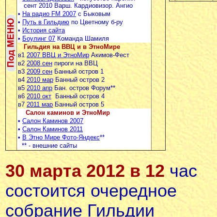
сент 2010 Варш. Кардиовизор. Ангио
•
На радио FM 2007
с Быковым
•
Путь в Гильдию
по Цветному б-ру
•
История сайта
•
Боулинг 07
Команда Шамиля
Гильдия на ВВЦ и в ЭтноМире
в1
2007 ВВЦ и ЭтноМир
Акимов-Фест
в2
2008 сен
пироги на ВВЦ
в3
2009 сен
Банный остров 1
в4
2010 мар
Банный остров 2
в5
2010 апр
Бан. остров Форум**
в6
2010 окт
Банный остров 4
в7
2011 мар
Банный остров 5
Салон каминов и ЭтноМир
•
Салон Каминов 2007
•
Салон Каминов 2011
•
В Этно Мире Фото-Яндекс
**
** -
внешние сайты
30 марта 2012 в 12
час
состоится очередное
собрание Гильдии