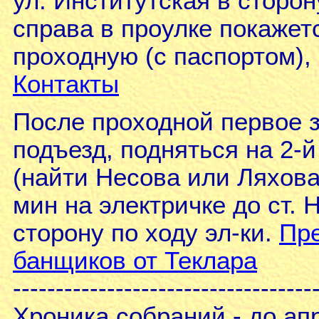
ул. Институтская в сторо
справа в проулке покажет
проходную (с паспортом), 
Контакты
После проходной первое з
подъезд, подняться на 2-
(найти Несова или Ляхова)
мин на электричке до ст.
сторону по ходу эл-ки.
Пре
банщиков от Теклара
-----------------------------------
Хроника собраний - до ап