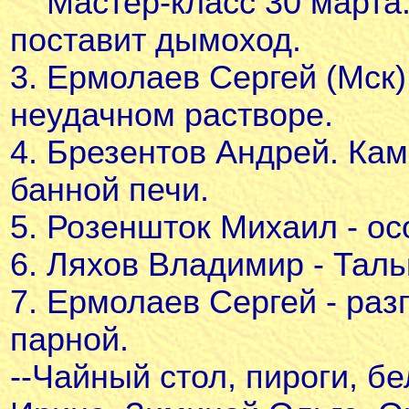
Мастер-класс 30 марта.
поставит дымоход.
3. Ермолаев Сергей (Мск)
неудачном растворе.
4. Брезентов Андрей. Кам
банной печи.
5. Розеншток Михаил - ос
6. Ляхов Владимир - Тал
7. Ермолаев Сергей - раз
парной.
--Чайный стол, пироги, 