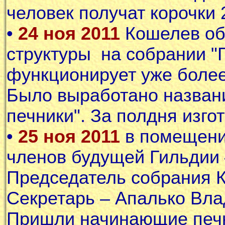
человек получат корочки 2
•
24 ноя 2011
Кошелев об
структуры на собрании "Г
функционирует уже более
Было выработано назван
печники". За полдня изго
•
25 ноя 2011
в помещени
членов будущей Гильдии –
Председатель собрания 
Секретарь – Апалько Вл
Пришли начинающие печн