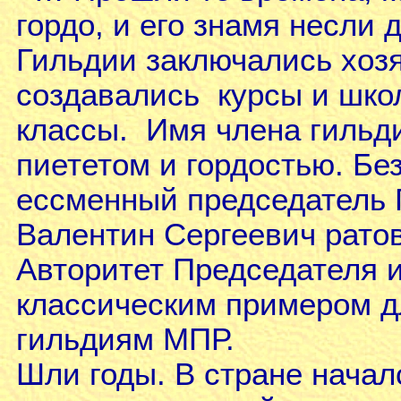
гордо, и его знамя несли
Гильдии заключались хоз
создавались курсы и шко
классы. Имя члена гильд
пиететом и гордостью. Б
ессменный председатель
Валентин Сергеевич ратов
Авторитет Председателя и
классическим примером д
гильдиям МПР.
Шли годы. В стране начал