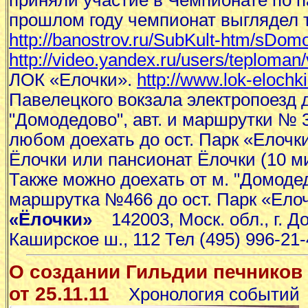
приняли участие в Чемпионате по 
прошлом году чемпионат выглядел 
http://banostrov.ru/SubKult-htm/sDo
http://video.yandex.ru/users/teploman/
ЛОК «Елочки».
http://www.lok-elochki
Павелецкого вокзала электропоезд 
"Домодедово", авт. и маршрутки № 30
любом доехать до ост. Парк «Елочк
Ёлочки или пансионат Ёлочки (10 ми
Также можно доехать от м. "Домодед
маршрутка №466 до ост. Парк «Ело
«Ёлочки»
142003, Моск. обл., г. Д
Каширское ш., 112 Тел (495) 996-21
О создании Гильдии печников 
от 25.11.11
Хронология событий