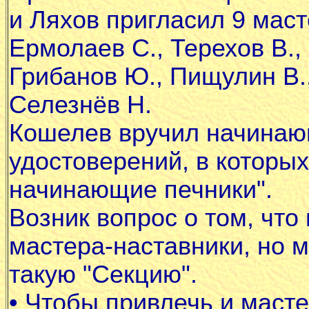
и Ляхов пригласил 9 маст
Ермолаев С., Терехов В.,
Грибанов Ю., Пищулин В.
Селезнёв Н.
Кошелев вручил начинаю
удостоверений, в которых
начинающие печники".
Возник вопрос о том, чт
мастера-наставники, но м
такую "Секцию".
•
Чтобы привлечь и масте