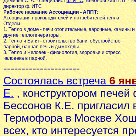
Демичев С. А. - специалист
ф. ИТС
, Белоновский В. В.
- ге
директор ф. ИТС
Рабочее название Ассоциации - АППТ:
Ассоциация производителей и потребителей тепла.
Отделы:
1. Тепло в доме - печи отопительные, варочные, камины и
другие теплогенераторы.
2. Тепло и Баня - строительство бани, обустройство
парной, банная печь и дымоходы.
3. Тепло и Человек - физиология, здоровье и стресс
человека в парной.
---------------------
Состоялась встреча
6 ян
Е.
, конструктором печей
Бессонов К.Е. пригласил
Термофора в Москве Хоше
всех, кто интересуется п