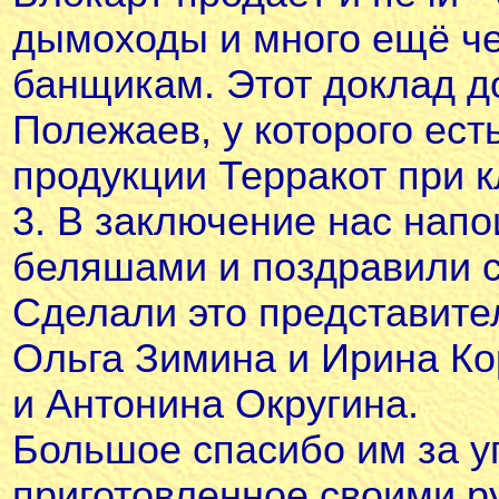
дымоходы и много ещё че
банщикам. Этот доклад д
Полежаев, у которого ест
продукции Терракот при к
3. В заключение нас напо
беляшами и поздравили 
Сделали это представите
Ольга Зимина и Ирина Ко
и Антонина Округина.
Большое спасибо им за у
приготовленное своими р