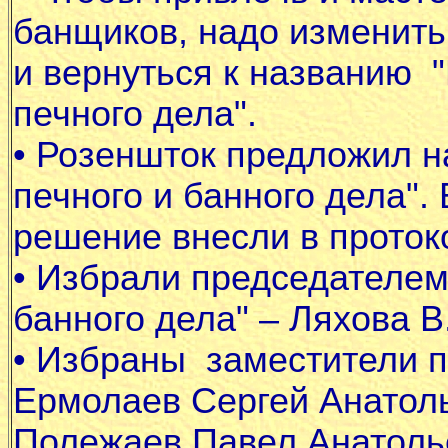
банщиков, надо изменит
и вернуться к названию 
печного дела".
•
Розеншток предложил на
печного и банного дела". 
решение внесли в проток
•
Избрали председателем 
банного дела" –
Ляхова В
•
Избраны заместители п
Ермолаев Сергей Анатоль
Полежаев Павел Анатолье