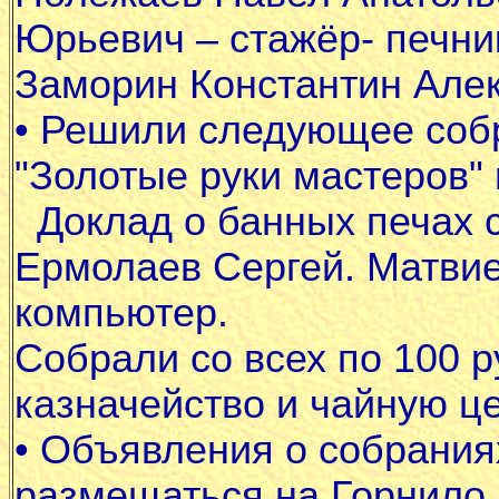
Юрьевич – стажёр- печни
Заморин Константин Алек
•
Решили следующее собр
"Золотые руки мастеров"
Доклад о банных печах с
Ермолаев Сергей. Матвие
компьютер.
Собрали со всех по 100 р
казначейство и чайную ц
•
Объявления о собраниях
размещаться на Горнило.р