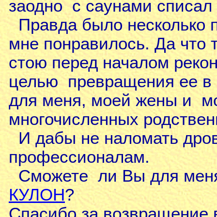
заодно с саунами списал 
Правда было несколько п
мне понравилось. Да что т
стою перед началом рекон
целью превращения ее в м
для меня, моей жены и мо
многочисленных родственн
И дабы не наломать дров
профессионалам.
Сможете ли Вы для меня
КУЛОН
?
Спасибо за возвращение 