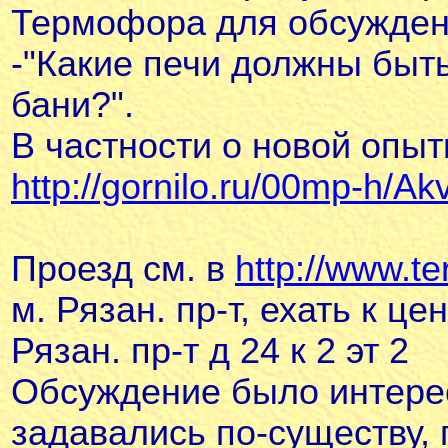
Термофора для обсужде
-"Какие печи должны быть
бани?".
В частности о новой опы
http://gornilo.ru/00mp-h/A
Проезд см. в
http://www.te
м. Рязан. пр-т, ехать к цен
Рязан. пр-т д 24 к 2 эт 2
Обсуждение было интере
задавались по-существу,