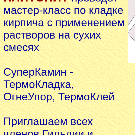
мастер-класс по кладке
кирпича с применением
растворов на сухих
смесях
СуперКамин
-
ТермоКладка,
ОгнеУпор, ТермоКлей
Приглашаем всех
членов Гильдии и