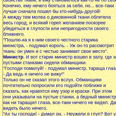
Конечно, ему нечего бояться за себя, но... все-таки
лучше сначала пошел бы кто-нибудь другой!
А между тем молва о диковинной ткани облетела
весь город, и всякий горел желанием поскорее
убедиться в глупости или непригодности своего
ближнего.
"Пошлю-ка я к ним своего честного старика
министра, - подумал король. - Уж он-то рассмотрит
ткань: он умен и с честью занимает свое место".
Министр
. И вот старик министр вошел в залу, где з
пустыми станками сидели обманщики.
"Господи помилуй! - подумал министр, тараща глаз
- Да ведь я ничего не вижу!"
Только он не сказал этого вслух. Обманщики
почтительно попросили его подойти поближе и
сказать, как нравятся ему узор и краски. При этом
они указывали на пустые станки, а бедный министр
как ни таращил глаза, все-таки ничего не видел. Да
видеть было нечего.
"Ах ты господи! - думал он. - Неужели я глуп? Вот 