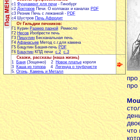
с1
Фундамент для печи
- Гинзбург
с2
Докторов
Печи. О колпаках и каналах
PDF
с3 Резник Печь с лежанкой -
PDF
с4 Шустров
Печь Афродит
От Гильдии печников:
Г1 Курин
Размер парной
Ремесло
Г2
Несов
Изобрести печь
Г3
Пищулин
Бесканальная печь.
Г4
Афанасьев
Метод с.г.для камина
Г5 Бацулин Башня-печь
PDF
Г6
Бацулин
КПД печи
с.2
с.3
Сказки, рассказы (наша жизнь)
1
Баня
(Зощенко) 2
Новое платье
короля
3
Каша из топора
4
Легенда о трубочисте
5.
Огонь, Камень и Металл
про 
про 
Мош
сто
ден
дво
что
кот