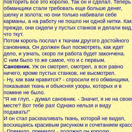
повторить все это королю. Так он и сделал. Теперь
обманщики стали требовать еще больше денег,
шелку и золота; но они только набивали себе
карманы, а на работу не пошло ни одной нитки. Как
прежде, они сидели у пустых станков и делали вид
что ткут.
Потом король послал к ткачам другого достойного
сановника. Он должен был посмотреть, как идет
дело, и узнать, скоро ли работа будет закончена.
С ним было то же самое, что и с первым.
Сановник.
Уж он смотрел, смотрел, а все равно
ничего, кроме пустых станков, не высмотрел.
- Ну, как вам нравится? - спросили его обманщики,
показывая ткань и объясняя узоры, которых и в
помине не было.
"Я не глуп, - думал сановник. - Значит, я не на сво
месте? Вот тебе раз! Однако нельзя и виду
подавать!"
И он стал расхваливать ткань, которой не видел,
восхищаясь красивым рисунком и сочетанием красо
- Премило, премило! - доложил он королю.