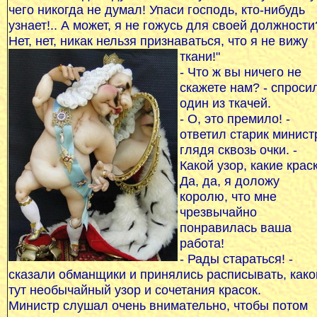
чего никогда не думал! Упаси господь, кто-нибудь
узнает!.. А может, я не гожусь для своей должности?
Нет, нет, никак нельзя признаваться, что я не вижу
ткани!"
- Что ж вы ничего не
скажете нам? - спроси
один из ткачей.
- О, это премило! -
ответил старик минист
глядя сквозь очки. -
Какой узор, какие крас
Да, да, я доложу
королю, что мне
чрезвычайно
понравилась ваша
работа!
- Рады стараться! -
сказали обманщики и принялись расписывать, како
тут необычайный узор и сочетания красок.
Министр слушал очень внимательно, чтобы потом