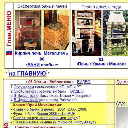
Экспертиза бань и печей
Печи в доме, в саду
Кирпич.печь
Метал.печь
.
00
01
•
Печь
•
Камин
•
Мангал
•
•
БАНИ
особые
•
•
•
•
08 Статьи - Библиотека
•
ВИДЕО
Где м
1
Обсуждаем
баню-сауну с КП, МП и РТ
2
СубКультура
любителей бани
ВИДЕО
3
В Идеал.Бане
Вас.Ляхов, Быков + Зощенко
4
В Идеал.бане
(день рожд.Разгуляе)
(Ах
Хошев Юрий Михайлович
:
•
4 книги о банях и печах
2004, 2006, 2008.
• Фунд. к бане
Хошев 2008 с.13, PDF
•
Спасёт ли рус. баня современ. сауну
?
• *Газодинамика камина (
у Миркиса
,
ФорумХаус
)
Советы профессионалов