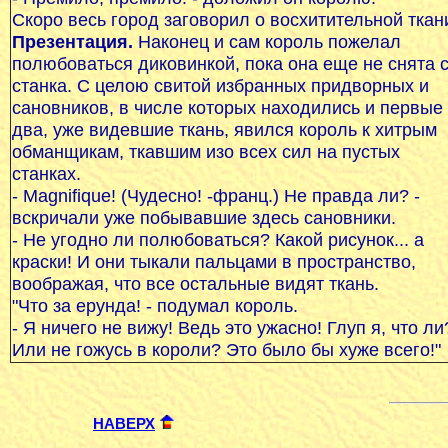
Скоро весь город заговорил о восхитительной ткан
Презентация.
Наконец и сам король пожелал
полюбоваться диковинкой, пока она еще не снята 
станка. С целою свитой избранных придворных и
сановников, в числе которых находились и первые
два, уже видевшие ткань, явился король к хитрым
обманщикам, ткавшим изо всех сил на пустых
станках.
- Magnifique! (Чудесно! -франц.) Не правда ли? -
вскричали уже побывавшие здесь сановники.
- Не угодно ли полюбоваться? Какой рисунок... а
краски! И они тыкали пальцами в пространство,
воображая, что все остальные видят ткань.
"Что за ерунда! - подумал король.
- Я ничего не вижу! Ведь это ужасно! Глуп я, что ли
Или не гожусь в короли? Это было бы хуже всего!"
НАВЕРХ