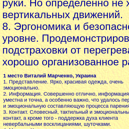
руки. Но определенно не 
вертикальных движений.
8. Эргономика и безопас
уровне. Продемонстриро
подстраховки от перегрев
хорошо организованное р
1 место Виталий Марченко, Украина
1. Представление. Ярко, красивая одежда, очень
эмоционально.
2. Информация. Совершенно отлично, информация
уместна и точна, а особенно важно, что удалось пе
и эмоциональную составляющую процесса парения
3. Контакт. Словесный, тактильный и эмоциональн
контакт, а кроме того - поддержка духа клиента
невербальными восклицаниями, шуточками.