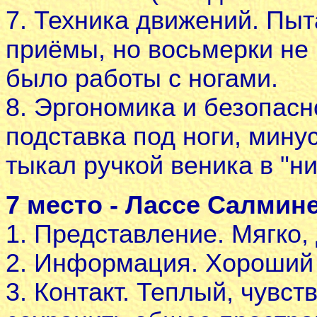
7. Техника движений. Пы
приёмы, но восьмерки не 
было работы с ногами.
8. Эргономика и безопасн
подставка под ноги, минус
тыкал ручкой веника в "н
7 место - Лассе Салми
1. Представление. Мягко,
2. Информация. Хороший 
3. Контакт. Теплый, чувст