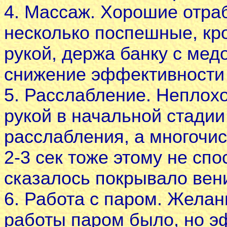
4. Массаж. Хорошие отра
несколько поспешные, кро
рукой, держа банку с медо
снижение эффективности
5. Расслабление. Неплох
рукой в начальной стадии
расслабления, а многочи
2-3 сек тоже этому не сп
сказалось покрывало вен
6. Работа с паром. Жела
работы паром было, но э