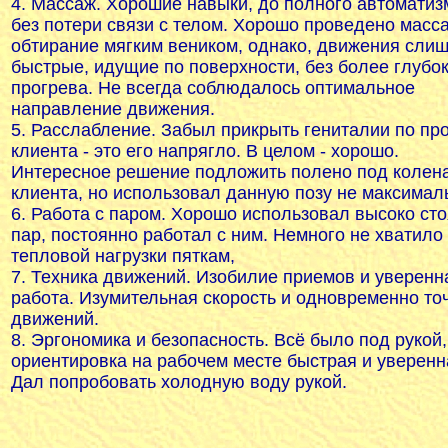
4. Массаж. Хорошие навыки, до полного автоматиз
без потери связи с телом. Хорошо проведено масс
обтирание мягким веником, однако, движения сли
быстрые, идущие по поверхности, без более глубо
прогрева. Не всегда соблюдалось оптимальное
направление движения.
5. Расслабление. Забыл прикрыть гениталии по пр
клиента - это его напрягло. В целом - хорошо.
Интересное решение подложить полено под колен
клиента, но использовал данную позу не максимал
6. Работа с паром. Хорошо использовал высоко ст
пар, постоянно работал с ним. Немного не хватило
тепловой нагрузки пяткам,
7. Техника движений. Изобилие приемов и уверенн
работа. Изумительная скорость и одновременно то
движений.
8. Эргономика и безопасность. Всё было под рукой,
ориентировка на рабочем месте быстрая и уверенн
Дал попробовать холодную воду рукой.