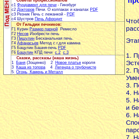
пр
Советы профессионалов
с1
Фундамент для печи
- Гинзбург
с2
Докторов
Печи. О колпаках и каналах
PDF
с3 Резник Печь с лежанкой -
PDF
с4 Шустров
Печь Афродит
Что
От Гильдии печников:
рас
Г1 Курин
Размер парной
Ремесло
Г2
Несов
Изобрести печь
Г3
Пищулин
Бесканальная печь.
Этап
Г4
Афанасьев
Метод с.г.для камина
Г5 Бацулин Башня-печь
PDF
Г6
Бацулин
КПД печи
с.2
с.3
1. 
Сказки, рассказы (наша жизнь)
Эст
1
Баня
(Зощенко) 2
Новое платье
короля
3
Каша из топора
4
Легенда о трубочисте
2. 
5.
Огонь, Камень и Металл
Уме
3. П
4. 
5. 
и б
6. 
Спо
пар
7. 