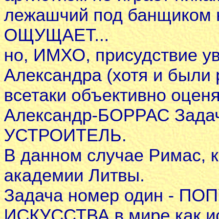
лежашчий под банщиком н
ОЩУЩАЕТ...
но, ИМХО, присудствие у
Александра (хотя и были 
всетаки объективно оцен
Александр-БОРРАС Задач
УСТРОИТЕЛЬ.
В данном случае Римас, 
академии Литвы.
Задача номер один - 
ИСКУССТВА в мире как ис