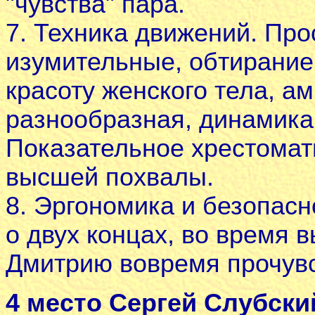
"чувства" пара.
7. Техника движений. Про
изумительные, обтирание
красоту женского тела, а
разнообразная, динамика,
Показательное хрестомат
высшей похвалы.
8. Эргономика и безопасн
о двух концах, во время
Дмитрию вовремя прочувс
4 место Сергей Слубски