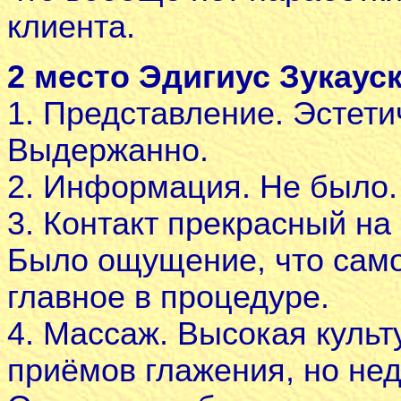
клиента.
2 место Эдигиус Зукауск
1. Представление. Эстети
Выдержанно.
2. Информация. Не было.
3. Контакт прекрасный на
Было ощущение, что самоч
главное в процедуре.
4. Массаж. Высокая культ
приёмов глажения, но нед