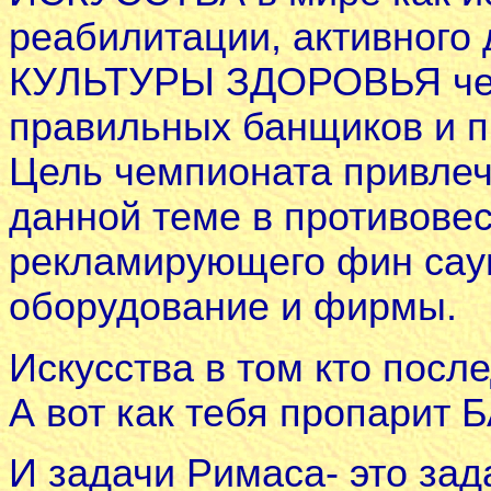
реабилитации, активного 
КУЛЬТУРЫ ЗДОРОВЬЯ чер
правильных банщиков и п
Цель чемпионата привлеч
данной теме в противов
рекламирующего фин саун
оборудование и фирмы.
Искусcтва в том кто после
А вот как тебя пропари
И задачи Римаса- это за