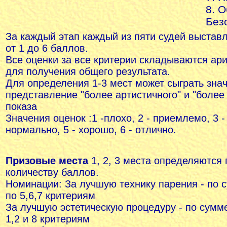
8. 
Без
За каждый этап каждый из пяти судей выставл
от 1 до 6 баллов.
Все оценки за все критерии складываются ар
для получения общего результата.
Для определения 1-3 мест может сыграть зна
представление "более артистичного" и "более
показа
Значения оценок :1 -плохо, 2 - приемлемо, 3 - 
нормально, 5 - хорошо, 6 - отлично.
Призовые места
1, 2, 3 места определяются
количеству баллов.
Номинации:
За лучшую технику парения - по 
по 5,6,7 критериям
За лучшую эстетическую процедуру - по сумм
1,2 и 8 критериям