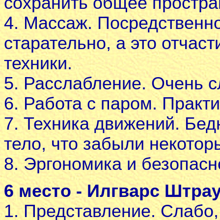
сохранить общее простра
4. Массаж. Посредственн
старательно, а это отчас
техники.
5. Расслабление. Очень с
6. Работа с паром. Практ
7. Техника движений. Бед
тело, что забыли некотор
8. Эргономика и безопасн
6 место - Илгварс Штрау
1. Представление. Слабо,