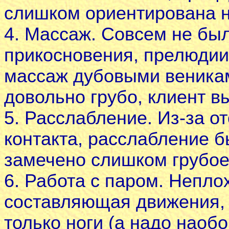
слишком ориентирована н
4. Массаж. Совсем не был
прикосновения, прелюдии
массаж дубовыми веникам
довольно грубо, клиент в
5. Расслабление. Из-за о
контакта, расслабление 
замечено слишком грубое
6. Работа с паром. Непло
составляющая движения, н
только ноги (а надо наобо