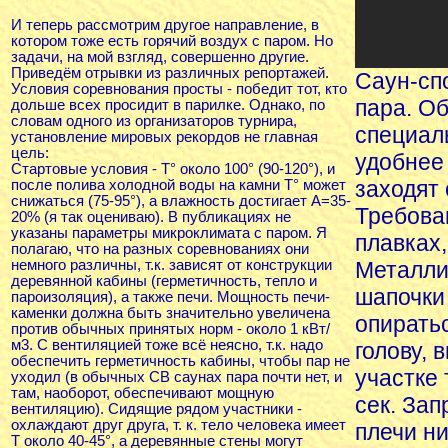
И теперь рассмотрим другое направление, в
котором тоже есть горячий воздух с паром. Но
задачи, на мой взгляд, совершенно другие.
Приведём отрывки из различных репортажей.
Саун-сп
Условия соревнования просты - победит тот, кто
пара. О
дольше всех просидит в парилке. Однако, по
словам одного из организаторов турнира,
специал
установление мировых рекордов не главная
цель:
удобнее
Стартовые условия - Т° около 100° (90-120°), и
заходят
после полива холодной воды на камни Т° может
снижаться (75-95°), а влажность достигает А=35-
Требова
20% (я так оцениваю). В публикациях не
указаны параметры микроклимата с паром. Я
плавках,
полагаю, что на разных соревнованиях они
немного различны, т.к. зависят от конструкции
Металли
деревянной кабины (герметичность, тепло и
шапочки
пароизоляция), а также печи. Мощность печи-
каменки должна быть значительно увеличена
опиратьс
против обычных принятых норм - около 1 кВт/
м3. С вентиляцией тоже всё неясно, т.к. надо
голову, 
обеспечить герметичность кабины, чтобы пар не
участке 
уходил (в обычных СВ саунах пара почти нет, и
там, наоборот, обеспечивают мощную
сек. Зап
вентиляцию). Сидящие рядом участники -
охлаждают друг друга, т. к. тело человека имеет
плечи ни
Т около 40-45°, а деревянные стены могут