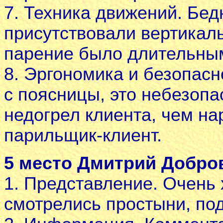
7. Техника движений. Бед
присутствовали вертикал
парение было длительны
8. Эргономика и безопасн
с поясницы, это небезопа
недогрел клиента, чем н
парильщик-клиент.
5 место Дмитрий Добров
1. Представление. Очень
смотрелись простыни, под