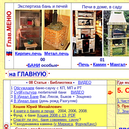
Экспертиза бань и печей
Печи в доме, в саду
Кирпич.печь
Метал.печь
.
00
01
•
Печь
•
Камин
•
Мангал
•
•
БАНИ
особые
•
•
•
•
08 Статьи - Библиотека
•
ВИДЕО
Где м
1
Обсуждаем
баню-сауну с КП, МП и РТ
5. 
2
СубКультура
любителей бани
ВИДЕО
3
В Идеал.Бане
Вас.Ляхов, Быков + Зощенко
1.Чист
4
В Идеал.бане
(день рожд.Разгуляе)
5. Пр
Хошев Юрий Михайлович
:
•
4 книги о банях и печах
2004, 2006, 2008.
7. Эле
• Фунд. к бане
Хошев 2008 с.13, PDF
•
Спасёт ли рус. баня современ. сауну
?
• *Газодинамика камина (
у Миркиса
,
ФорумХаус
)