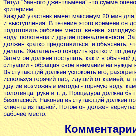
Титул "банного джентльмена" -по сумме оценок
критериям
Каждый участник имеет максимум 20 мин для 
и выступления. В течение этого времени он д
подготовить рабочее место, веники, холодную
воду, полотенца и другие принадлежности. За
должен кратко представиться, и объяснить, чт
делать. Желательно говорить кратко и по делу
Затем он должен поступать, как и в обычной д
ситуации - обращая свое внимание на нужды 
Выступающий должен успокоить его, разогреть
используя горячий пар, идущий от камней, а т
другие возможные методы - горячую воду, кам
полотенца, руки и т. д. Процедура должна быт
безопасной. Наконец выступающий должен пр
клиента из парной. Потом он должен вернутьс
рабочее место.
Комментарии