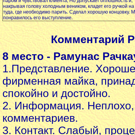
паром и чувствовал клиента, Но допускает оплошность и,
накрывая голову холодным веником, кладет его ручкой на 
туда, где необходимо парить. Сделал хорошую концовку. 
понравилось его выступление.
Комментарий Р
8 место - Рамунас Рачка
1.Представление. Хорошее
фирменная майка, принад
спокойно и достойно.
2. Информация. Неплохо,
комментариев.
3. Контакт. Слабый, проц