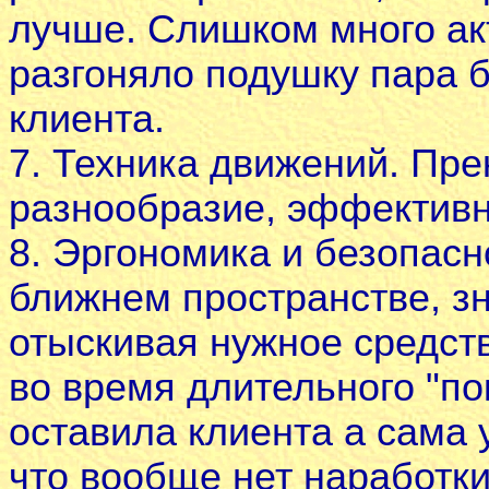
лучше. Слишком много ак
разгоняло подушку пара б
клиента.
7. Техника движений. Пр
разнообразие, эффективн
8. Эргономика и безопасн
ближнем пространстве, зн
отыскивая нужное средств
во время длительного "по
оставила клиента а сама
что вообще нет наработк