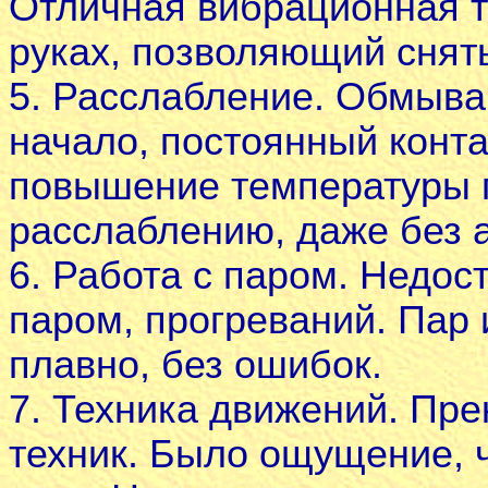
Отличная вибрационная т
руках, позволяющий снят
5. Расслабление. Обмыва
начало, постоянный конта
повышение температуры 
расслаблению, даже без а
6. Работа с паром. Недос
паром, прогреваний. Пар
плавно, без ошибок.
7. Техника движений. Пр
техник. Было ощущение, ч