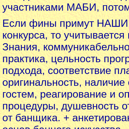
участниками МАБИ, потом
Если фины примут НАШИ 
конкурса, то учитывается
Знания, коммуникабельнос
практика, цельность про
подхода, соответствие пл
оригинальность, наличие
гостем, реагирование и о
процедуры, душевность 
от банщика. + анкетирова