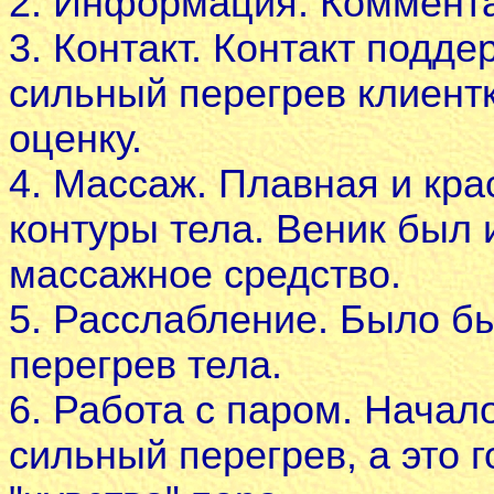
2. Информация. Коммента
3. Контакт. Контакт подд
сильный перегрев клиент
оценку.
4. Массаж. Плавная и кра
контуры тела. Веник был 
массажное средство.
5. Расслабление. Было бы
перегрев тела.
6. Работа с паром. Начал
сильный перегрев, а это г