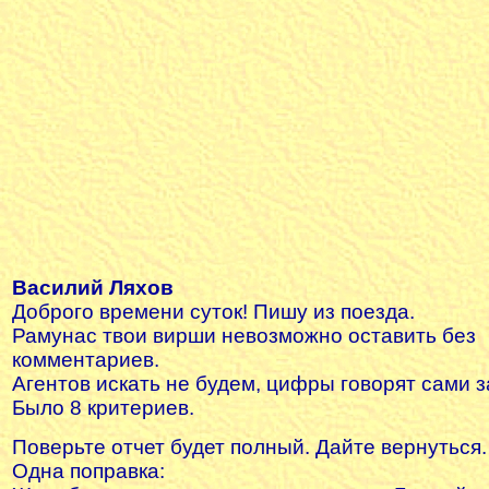
Василий Ляхов
Доброго времени суток! Пишу из поезда.
Рамунас твои вирши невозможно оставить без
комментариев.
Агентов искать не будем, цифры говорят сами з
Было 8 критериев.
Поверьте отчет будет полный. Дайте вернуться.
Одна поправка: