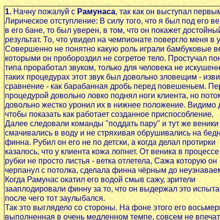
1.
Начну пожалуй с
Рамунаса
, так как он выступал первы
Лирическое отступление: В силу того, что я был под его в
в его бане, то был уверен, в том, что он покажет достойны
результат. То, что увидел на чемпионате повергло меня в 
Совершенно не понятно какую роль играли бамбуковые в
которыми он пробороздил не согретое тело. Простучал по
типа проработал звуком, только для человека не искушенн
таких процедурах этот звук был довольно зловещим - изви
сравнение - как барабанная дробь перед повешеньем. Пе
процедурой довольно ловко поднял ноги клиента, но пото
довольно жестко уронил их в нижнее положение. Видимо д
чтобы показать как работает созданное приспособление.
Далее следовали команды "поддать пару" и тут же веники
смачивались в воду и не стряхивая обрушивались на бед
финна. Рубил он его не по детски, а когда делал протирки
казалось, что у клиента кожа лопнет. От веника в процессе
рубки не просто листья - ветка отлетела, Сажа которую он
черпанул с потолка, сделала финна чёрным до неузнавае
Когда Рамунас окатил его водой смыв сажу, зрители
зааплодировали финну за то, что он выдержал это испыта
после чего тот заулыбался.
Так это выглядело со стороны. На фоне этого его восьмер
выполненная в очень медленном темпе, совсем не впечат