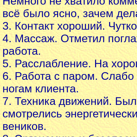
Немного не хватило комм
всё было ясно, зачем дел
3. Контакт хороший. Чутко
4. Массаж. Отметил погла
работа.
5. Расслабление. На хор
6. Работа с паром. Слабо
ногам клиента.
7. Техника движений. Был
смотрелись энергетическ
веников.