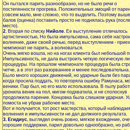
Он пытался парить разнообразно, но не было речи о
постепенности прогрева. Положительных эмоций от паре
совсем мало, мне сложно, что-то выделить. Поэтому выше
балов (оценка) поставить просто не поднялась рука (посл
место).
2
. Вторая по списку
Нийоле
. Ее выступление отличалось
артистичностью, Но была импульсивна, сама себя настро
волнение, даже своей речью, перед выступлением - прие
чемпионат не парить, а волноваться.
Очень мягко вошла, но на ногах клиента был небольшой п
Импульсивность, не дала выстроить четкую логическую л
процедуры. На прошлом чемпионате процедура была стр
четче, а в этот раз разорваннее и менее последовательна.
Было много хороших движений, но ударные были без пара
когда просила поддать, то повторяла ошибку Рамунаса, м
веники. Пар был, но его мало использовала. В пылу рабо
уронила веник на пол, мигом подхватила, и не сполоснув
продолжила парение. Концовка была слишком ударная. У
помоста не убрав рабочее место.
Вот и получается, тот рост мастерства, который наблюдае
волнения и импульсивности не дал должного результата.
3. Егидиус
, выглядел очень ровно, мягкое вхождение, оч
хорошие поддержки, парил довольно однообразно, но раб