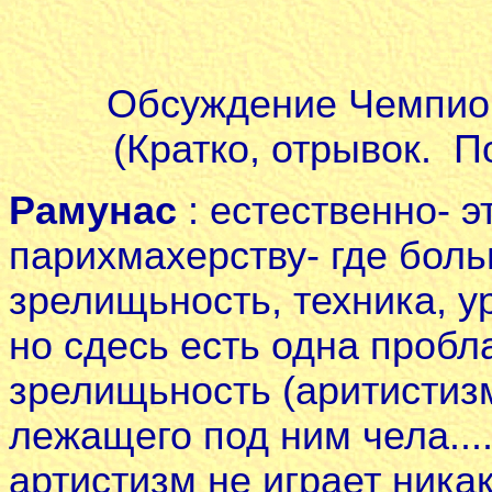
Обсуждение Чемпио
(Кратко, отрывок. 
Рамунас
: естественно- э
парихмахерству- где боль
зрелищьность, техника, уро
но сдесь есть одна пробл
зрелищьность (аритистизм
лежащего под ним чела...
артистизм не играет ника