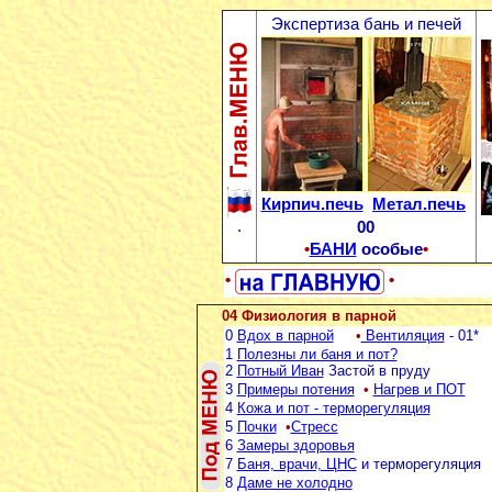
Экспертиза бань и печей
Кирпич.печь
Метал.печь
.
00
•
БАНИ
особые
•
•
•
04 Физиология в парной
0
Вдох в парной
•
Вентиляция
- 01*
1
Полезны ли баня и пот?
2
Потный Иван
Застой в пруду
3
Примеры потения
•
Нагрев и ПОТ
4
Кожа и пот - терморегуляция
5
Почки
•
Стресс
6
Замеры здоровья
7
Баня, врачи, ЦНС
и терморегуляция
8
Даме не холодно