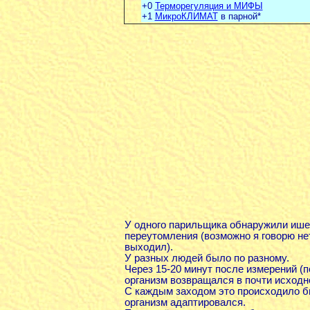
+0
Терморегуляция и МИФЫ
+1
МикроКЛИМАТ
в парной*
У одного парильщика обнаружили ише
переутомления (возможно я говорю нет
выходил).
У разных людей было по разному.
Через 15-20 минут после измерений (п
организм возвращался в почти исходн
С каждым заходом это происходило бы
организм адаптировался.