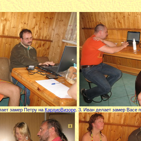
лает замер Петру на
КардиоВизоре
. 3. Иван делает замер Васе 