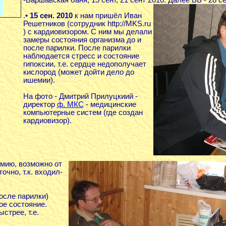
-Варшавская баня, 15 сент, 21 сент 2010. Далее ВБ - 28 с
.
• 15 сен. 2010
к нам пришёл Иван
Решетников (сотрудник http://MKS.ru
) с кардиовизором. С ним мы делали
замеры состояния организма до и
после парилки. После парилки
наблюдается стресс и состояние
гипоксии, т.е. сердце недополучает
кислород (может дойти дело до
ишемии).
На фото - Дмитрий Прилуцкиий -
директор
ф. МКС
- медицинские
компьютерные систем (где создан
кардиовизор).
мию, возможно от
очно, т.к. входил-
осле парилки)
ое состояние.
стрее, т.е.