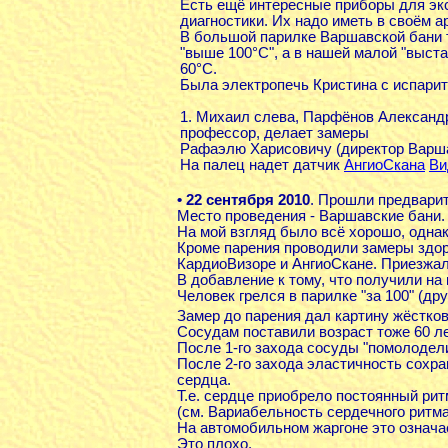
Есть ещё интересные приборы для эк
диагностики. Их надо иметь в своём а
В большой парилке Варшавской бани
"выше 100°С", а в нашей малой "выста
60°С.
Была электропечь Кристина с испари
1. Михаил слева, Парфёнов Александр
профессор, делает замеры
Рафаэлю Харисовичу (директор Варша
На палец надет датчик
АнгиоСкана
Ви
• 22 сентября 2010
. Прошли предварит
Место проведения - Варшавские бани.
На мой взгляд было всё хорошо, однак
Кроме парения проводили замеры здор
КардиоВизоре и АнгиоСкане. Приезжал
В добавление к тому, что получили н
Человек грелся в парилке "за 100" (др
Замер до парения дал картину жёстков
Сосудам поставили возраст тоже 60 ле
После 1-го захода сосуды "помолодели"
После 2-го захода эластичность сохра
сердца.
Т.е. сердце приобрело постоянный рит
(см. Вариабельность сердечного ритма
На автомобильном жаргоне это означа
Это плохо.