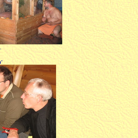
.
в
"