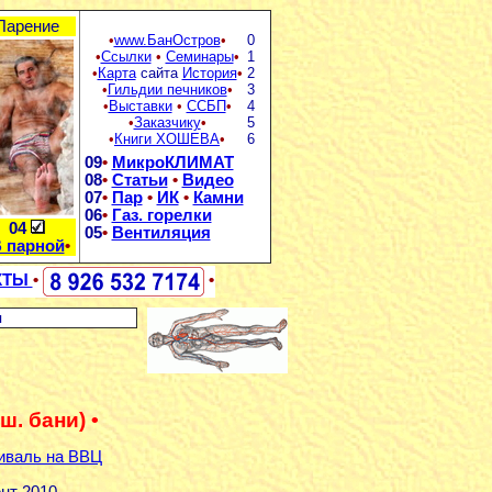
Парение
•
www.БанОстров
•
0
•
Ссылки
•
Семинары
•
1
•
Карта
сайта
История
•
2
•
Гильдии печников
•
3
•
Выставки
•
ССБП
•
4
•
Заказчику
•
5
•
Книги ХОШЕВА
•
6
09
•
МикроКЛИМАТ
08
•
Статьи
•
Видео
07
•
Пар
•
ИК
•
Камни
06
•
Газ. горелки
04
05
•
Вентиляция
 парной
•
КТЫ
•
•
я
ш. бани) •
иваль на ВВЦ