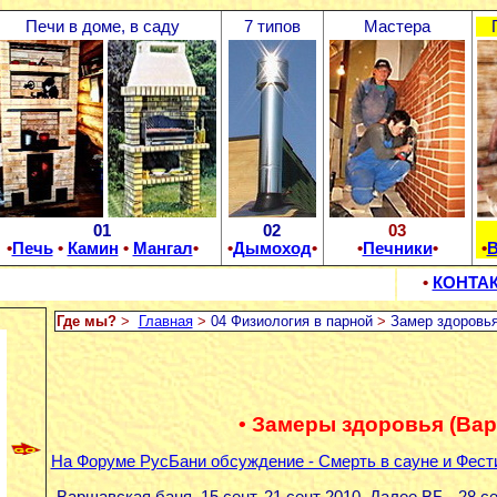
Печи в доме, в саду
7 типов
Мастера
01
02
03
•
Печь
•
Камин
•
Мангал
•
•
Дымоход
•
•
Печники
•
•
В
•
КОНТА
Где мы?
>
Главная
>
04 Физиология в парной
>
Замер здоровь
• Замеры здоровья (Вар
На Форуме РусБани обсуждение - Смерть в сауне и Фест