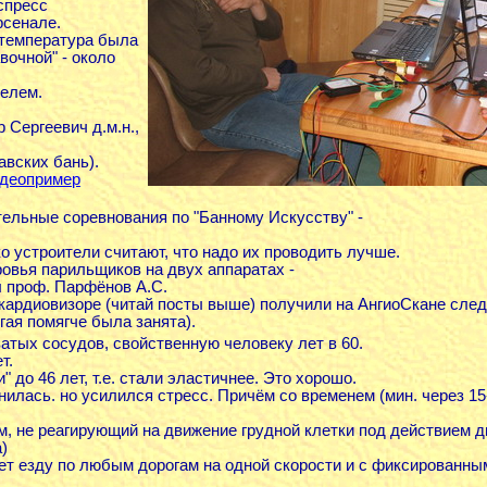
спресс
рсенале.
 температура была
вочной" - около
телем.
 Сергеевич д.м.н.,
вских бань).
деопример
ельные соревнования по "Банному Искусству" -
о устроители считают, что надо их проводить лучше.
овья парильщиков на двух аппаратах -
 проф. Парфёнов А.С.
а кардиовизоре (читай посты выше) получили на АнгиоСкане сле
угая помягче была занята).
атых сосудов, свойственную человеку лет в 60.
т.
 до 46 лет, т.е. стали эластичнее. Это хорошо.
нилась. но усилился стресс. Причём со временем (мин. через 1
м, не реагирующий на движение грудной клетки под действием 
)
ет езду по любым дорогам на одной скорости и с фиксированным