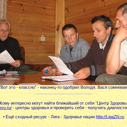
 "Вот это - классно" - наконец-то одобрил Володя. Вася сомневае
Кому интересно могут найти ближайший от себя "Центр Здоровь
ovo.ru/
- центры здоровья и проверить себя - получить диагности
•
Ещё сходный ресурс - Лига - Здоровье нации
http://LigaZN.ru