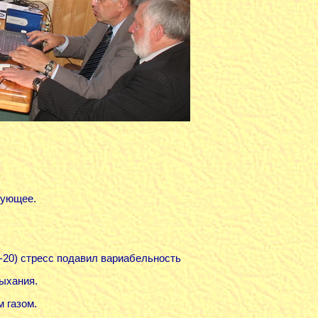
дующее.
5-20) стресс подавил вариабельность
дыхания.
 газом.