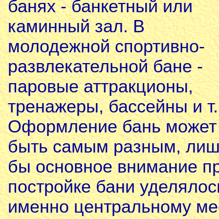
банях - банкетный или
каминный зал. В
молодежной спортивно-
развлекательной бане -
паровые аттракционы,
тренажеры, бассейны и т.
Оформление бань может
быть самым разным, ли
бы основное внимание п
постройке бани уделялос
именно центральному мес