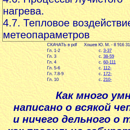
нагрева.
4.7. Тепловое воздействи
метеопараметров
СКАЧАТЬ в pdf Хошев Ю. М. - 8 916 31
Гл. 1-2
с.
3-37
Гл. 3
с.
38-59
Гл. 4
с.
60-111
Гл. 5-6
с.
112-
Гл. 7.8-9
с.
172-
Гл. 10
с.
210-
Как много ум
написано о всякой че
и ничего дельного о 