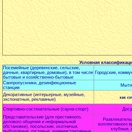
Условная классификаци
Посемейные (деревенские, сельские,
дачные, квартирные, домовые), в том числе
Городские, комму
бытовые и хозяйственно-бытовые
Санпропускники, дезинфекционные
Мытны
станции
Декоративные (интерьерные, музейные,
как с
экспонатные, рекламные)
Спортивно-состязательные (сауна-спорт)
Досу
Представительские (для престижного,
Развлекатель
делового общения и неформальной
коллективного в
обстановке), посольские, охотничьи,
клубные, 
рыболовные, гостевые, административные