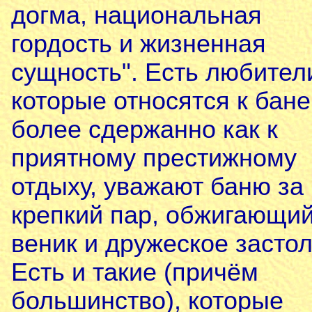
догма, национальная
гордость и жизненная
сущность". Есть любител
которые относятся к бане
более сдержанно как к
приятному престижному
отдыху, уважают баню за
крепкий пар, обжигающи
веник и дружеское застол
Есть и такие (причём
большинство), которые