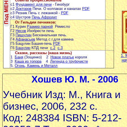
Советы профессионалов
с1
Фундамент для печи
- Гинзбург
с2
Докторов
Печи. О колпаках и каналах
PDF
с3 Резник Печь с лежанкой -
PDF
с4 Шустров
Печь Афродит
От Гильдии печников:
Г1 Курин
Размер парной
Ремесло
Г2
Несов
Изобрести печь
Г3
Пищулин
Бесканальная печь.
Г4
Афанасьев
Метод с.г.для камина
Г5 Бацулин Башня-печь
PDF
Г6
Бацулин
КПД печи
с.2
с.3
Сказки, рассказы (наша жизнь)
1.
1
Баня
(Зощенко) 2
Новое платье
короля
на
3
Каша из топора
4
Легенда о трубочисте
5.
Огонь, Камень и Металл
Хошев Ю. М. - 2006
Учебник Изд: М., Книга и
бизнес, 2006, 232 c.
Код: 248384 ISBN: 5-212-