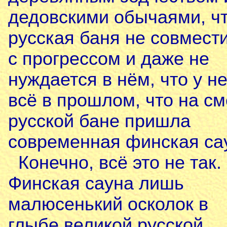
дедовскими обычаями, ч
русская баня не совмест
с прогрессом и даже не
нуждается в нём, что у н
всё в прошлом, что на с
русской бане пришла
современная финская са
Конечно, всё это не так.
Финская сауна лишь
малюсенький осколок в
глыбе великой русской