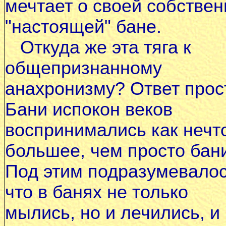
мечтает о своей собстве
"настоящей" бане.
Откуда же эта тяга к
общепризнанному
анахронизму? Ответ прост
Бани испокон веков
воспринимались как нечт
большее, чем просто бан
Под этим подразумевалос
что в банях не только
мылись, но и лечились, и