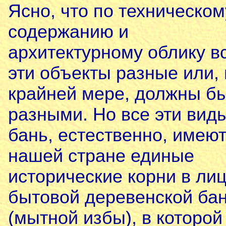
Ясно, что по техническом
содержанию и
архитектурному облику в
эти объекты разные или, 
крайней мере, должны б
разными. Но все эти вид
бань, естественно, имеют
нашей стране единые
исторические корни в ли
бытовой деревенской ба
(мытной избы), в которой