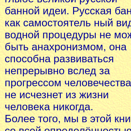
банной идеи. Русская ба
как самостоятель ный ви
водной процедуры не мо
быть анахронизмом, она
способна развиваться
непрерывно вслед за
прогрессом человечества
не исчезнет из жизни
человека никогда.
Более того, мы в этой кни
со всей определённость