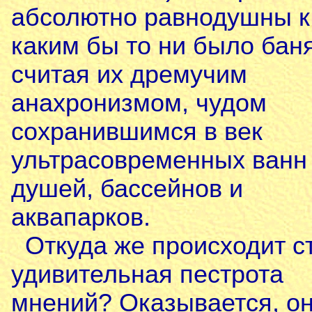
абсолютно равнодушны к
каким бы то ни было бан
считая их дремучим
анахронизмом, чудом
сохранившимся в век
ультрасовременных ванн
душей, бассейнов и
аквапарков.
Откуда же происходит с
удивительная пестрота
мнений? Оказывается, о