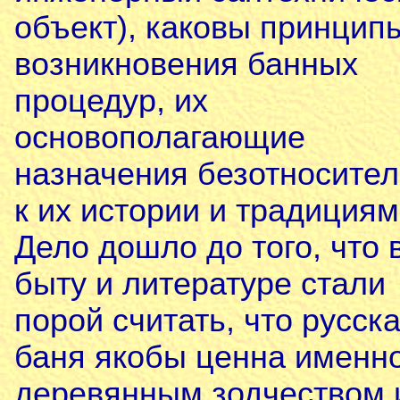
объект), каковы принцип
возникновения банных
процедур, их
основополагающие
назначения безотносите
к их истории и традициям
Дело дошло до того, что 
быту и литературе стали
порой считать, что русск
баня якобы ценна именн
деревянным зодчеством 