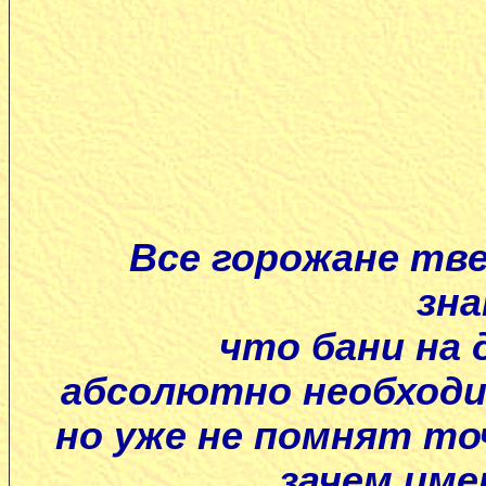
Все горожане тв
зн
что бани на 
абсолютно необход
но уже не помнят то
зачем име