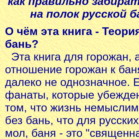
как правильно забира
на полок русской б
О чём эта книга - Теори
бань?
Эта книга для горожан, 
отношение горожан к ба
далеко не однозначное. 
фанаты, которые убежде
том, что жизнь немысли
без бань, что для русских
мол, баня - это "священн