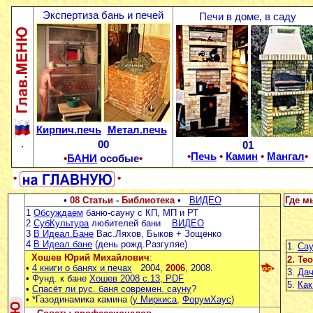
Экспертиза бань и печей
Печи в доме, в саду
Кирпич.печь
Метал.печь
.
00
01
•
Печь
•
Камин
•
Мангал
•
•
БАНИ
особые
•
•
•
•
08 Статьи - Библиотека
•
ВИДЕО
Где м
1
Обсуждаем
баню-сауну с КП, МП и РТ
2
СубКультура
любителей бани
ВИДЕО
3
В Идеал.Бане
Вас.Ляхов, Быков + Зощенко
4
В Идеал.бане
(день рожд.Разгуляе)
1.
Сау
Хошев Юрий Михайлович
:
2. Те
•
4 книги о банях и печах
2004,
2006
, 2008.
3.
Дач
• Фунд. к бане
Хошев 2008 с.13, PDF
5.
Как
•
Спасёт ли рус. баня современ. сауну
?
• *Газодинамика камина (
у Миркиса
,
ФорумХаус
)