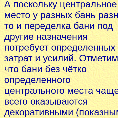
А поскольку центральное
место у разных бань разн
то и переделка бани под
другие назначения
потребует определенных
затрат и усилий. Отметим
что бани без чётко
определенного
центрального места чащ
всего оказываются
декоративными (показны