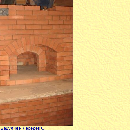
Бацулин и Лебедев С.