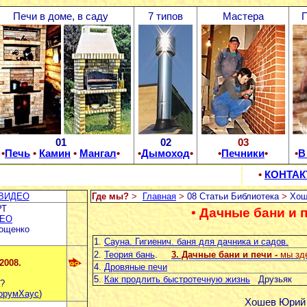
Печи в доме, в саду
7 типов
Мастера
П
01
02
03
•
Печь
•
Камин
•
Мангал
•
•
Дымоход
•
•
Печники
•
•
В
•
КОНТА
ВИДЕО
Где мы?
>
Главная
>
08 Статьи Библиотека
>
Хош
РТ
• Дачные бани и 
ЕО
Зощенко
1.
Сауна. Гигиенич. баня для дачника и садов.
2.
Теория бань
.
3. Дачные бани и печи -
мы зд
2008.
4.
Дровяные печи
5.
Как продлить быстротечную жизнь
Друзьяк
?
орумХаус
)
Хошев Юрий