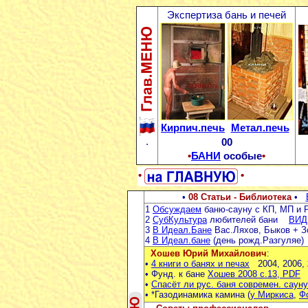
Экспертиза бань и печей
Кирпич.печь
Метал.печь
.
00
•
БАНИ
особые
•
•
•
•
08 Статьи - Библиотека
•
1
Обсуждаем
баню-сауну с КП, МП и 
2
СубКультура
любителей бани
ВИД
3
В Идеал.Бане
Вас.Ляхов, Быков + 
4
В Идеал.бане
(день рожд.Разгуляе)
Хошев Юрий Михайлович
:
•
4 книги о банях и печах
2004, 2006,
• Фунд. к бане
Хошев 2008 с.13, PDF
•
Спасёт ли рус. баня современ. сауну
• *Газодинамика камина (
у Миркиса
,
Ф