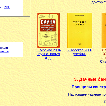
доктор ф
лах
PDF
ороля
1. Москва 2004
2. Москва 2006
3.
очисте
научно- попул
учебник
10
изд.
эн
Ска
3. Дачные бан
Принципы конст
Настоящее издание по