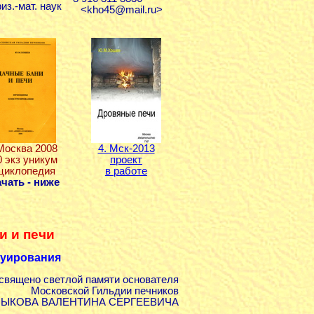
из.-мат. наук
<kho45@mail.ru>
 Москва 2008
4. Мск-2013
0 экз уникум
проект
циклопедия
в работе
чать - ниже
и и печи
руировани
я
священо светлой памяти основателя
Московской Гильдии печников
БЫКОВА ВАЛЕНТИНА СЕРГЕЕВИЧА