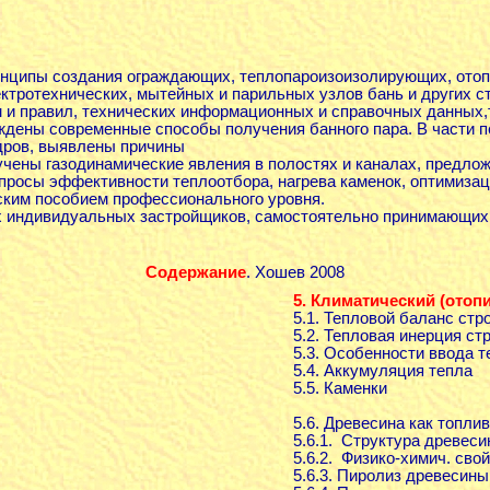
нципы создания ограждающих, теплопароизоизолирующих, отоп
ктротехнических, мытейных и парильных узлов бань и других с
 и правил, технических информационных и справочных данных,
дены современные способы получения банного пара. В части 
дров, выявлены причины
учены газодинамические явления в полостях и каналах, предло
просы эффективности теплоотбора, нагрева каменок, оптимизац
ским пособием профессионального уровня.
х индивидуальных застройщиков, самостоятельно принимающих 
Содержание
. Хошев 2008
5. Климатический (ото
5.1. Тепловой баланс стр
5.2. Тепловая инерция ст
5.3. Особенности ввода т
5.4. Аккумуляция тепла
5.5. Каменки
5.6. Древесина как топли
5.6.1. Структура древес
5.6.2. Физико-химич. сво
5.6.3. Пиролиз древесины