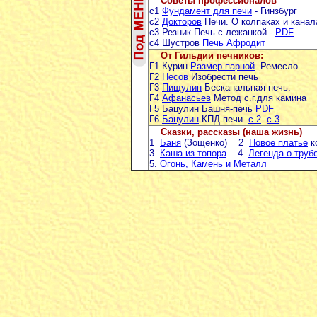
Советы профессионалов
с1
Фундамент для печи
- Гинзбург
с2
Докторов
Печи. О колпаках и кана
с3 Резник Печь с лежанкой -
PDF
с4 Шустров
Печь Афродит
От Гильдии печников:
Г1 Курин
Размер парной
Ремесло
Г2
Несов
Изобрести печь
Г3
Пищулин
Бесканальная печь.
Г4
Афанасьев
Метод с.г.для камина
Г5 Бацулин Башня-печь
PDF
Г6
Бацулин
КПД печи
с.2
с.3
Сказки, рассказы (наша жизнь)
1
Баня
(Зощенко) 2
Новое платье
к
3
Каша из топора
4
Легенда о труб
5.
Огонь, Камень и Металл