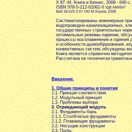
Х 87 -М. Книга и бизнес, 2008 - 640 с.
ISBN 978-5-212-01061-0
УДК 696/697
ББК 38.625 Х 87 ©Ю.М.Хошев, 2008
Систематизированы инженерные при
водопроводно-канализационных, эле
государственных строительных норм
оптимальные режимы парения, обсуж
процессы воспламенения и горения 
и особенности дымообразования, из
конвективных систем, обсуждены во
Книга является справочно-методиче
Рассчитана на технически грамотны
Введение.
1. Общие принципы и понятия
1.1. Принцип соответствия
1.2. Модульный принцип
1.3. Проблемы выбора
2. Ограждающий модуль
2.1. Фундаменты бань
2.1.1. Столбчатые фундаменты
2.1.2. Плавающие фундаменты
2.2. Несущие конструкции
2.3. Полы.