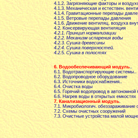
4.1.2. Загрязняющие факторы и возду
4.1.3. Механическая и естествен. вент
4.1.4. Гравитационные перепады давл
4.1.5. Ветровые перепады давления
4.1.6. Движение вентиляц. воздуха вну
4.2. Консервирующая вентиляция
4.2.1. Принцип нормализации
4.2.2. Механизм испарения воды
4.2.3. Сушка древесины
4.2.4. Сушка поверхностей.
4.2.5. Сушка в полостях
6. Водообеспечивающий модуль
..
6.1. Водотранспортирующие системы..
6.2. Водопроводное оборудование
6.3. Источники водоснабжения..
6.4. Очистка воды
6.5. Горячий водопровод в автономной
6.6. Нагрев воды в открытых емкостях
7. Канализационный модуль
.
7.1. Микробиологич. обеззараживание 
7.2. Схемы очистных сооружений
7.3. Очистные устройства малой мощн