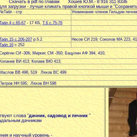
Скачать в pdf по главам Хошев Ю.М.- 8 916 311 8336
ля загрузки - лучше кликать правой кнопкой мыши и "Сохранить 
№Табл - стр
Упоминание членов Гильдии печни
Табл.4 с.65-67
- 17 КБ,
Т.6 с.75-76
Табл.15 с.206-207
р.5.2
Несов СИ 219; Соколов МА 223, 41
Табл.16
с.252
Серёгин СИ -306; Миркис СМ -350; Бацулин АФ 394, 410;
Копанев ВИ 413; Копаев ВЮ 413;
Маслов ВВ 498, 519 Ляхов ВС 499
Петров НН 595; Ляхов ВН 598
твуют слова "
дачник, садовод и печник
"
радальным дачникам
ния и научный уровень -