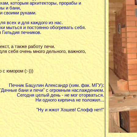
рхам, которым архитекторы, прорабы и
ны и бани,
и своими руками.
ля всех и для каждого из нас.
и мыться и постоянно обогревать себя.
 Гильдия печников.
кст, а также работу печи.
для себя очень много дельного, важного,
 с юмором (:-)))
Печник Бацулин Александр (хим. фак. МГУ):
 "Дачные бани и печи" с огромным наслаждением.
Сегодня целый день - не мог оторваться.
Ни одного кирпича не положил...
"Ну и жжот Хошев! Слофф нет!"