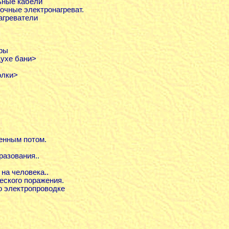
льные кабели
точные электронагреват.
нагреватели
оры
духе бани>
олки>
венным потом.
разования..
 на человека..
еского поражения.
о электропроводке