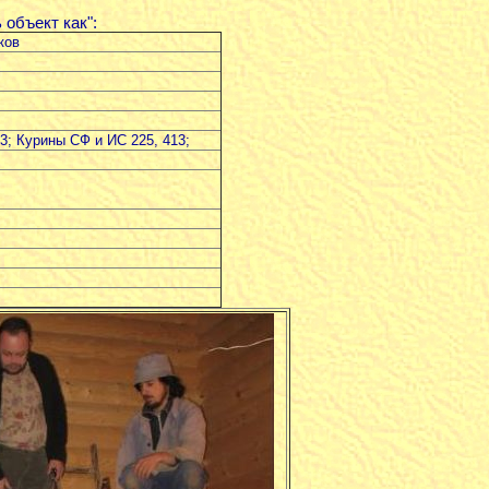
объект как":
ков
3; Курины СФ и ИС 225, 413;