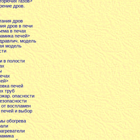
 горючих газов>
рение дров.
игания дров
ния дров в печи
ъема в печах
намика печей>
Гидравлич. модель
кая модель
сти
и в полости
ах
ы
печах
чей>
цовка печей
ых труб
пожар. опасности
безопасности
ы от воспламен
 печей и выбор
емы обогрева
рали
нагреватели
рамика