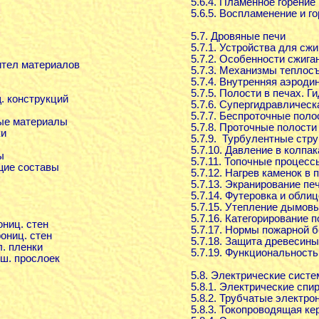
5.6.4. Пламенное горение
5.6.5. Воспламенение и го
5.7. Дровяные печи
5.7.1. Устройства для сж
5.7.2. Особенности сжига
ител материалов
5.7.3. Механизмы теплос
5.7.4. Внутренняя аэроди
5.7.5. Полости в печах. 
. конструкций
5.7.6. Супергидравличес
5.7.7. Беспроточные поло
ные материалы
5.7.8. Проточные полости
ки
5.7.9. Турбулентные стру
5.7.10. Давление в колпак
ы
5.7.11. Топочные процесс
щие составы
5.7.12. Нагрев каменок в 
5.7.13. Экранирование пе
5.7.14. Футеровка и обли
5.7.15. Утепление дымов
5.7.16. Категорирование 
ниц. стен
5.7.17. Нормы пожарной 
ониц. стен
5.7.18. Защита древесин
л. пленки
5.7.19. Функциональность
уш. прослоек
5.8. Электрические сист
5.8.1. Электрические спи
5.8.2. Трубчатые электро
5.8.3. Токопроводящая ке