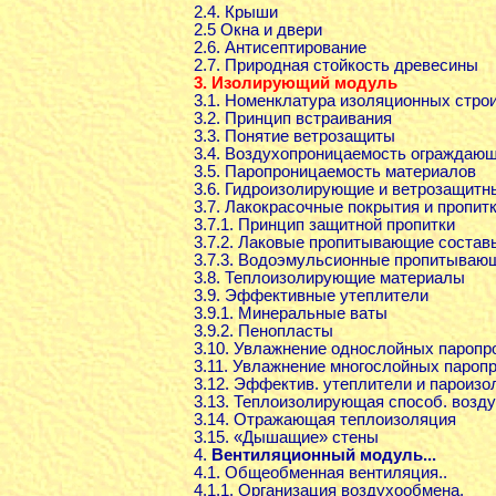
2.4. Крыши
2.5 Окна и двери
2.6. Антисептирование
2.7. Природная стойкость древесины
3. Изолирующий модуль
3.1. Номенклатура изоляционных стро
3.2. Принцип встраивания
3.3. Понятие ветрозащиты
3.4. Воздухопроницаемость ограждающ
3.5. Паропроницаемость материалов
3.6. Гидроизолирующие и ветрозащит
3.7. Лакокрасочные покрытия и пропит
3.7.1. Принцип защитной пропитки
3.7.2. Лаковые пропитывающие состав
3.7.3. Водоэмульсионные пропитываю
3.8. Теплоизолирующие материалы
3.9. Эффективные утеплители
3.9.1. Минеральные ваты
3.9.2. Пенопласты
3.10. Увлажнение однослойных паропро
3.11. Увлажнение многослойных паропр
3.12. Эффектив. утеплители и пароизо
3.13. Теплоизолирующая способ. возд
3.14. Отражающая теплоизоляция
3.15. «Дышащие» стены
4.
Вентиляционный модуль
...
4.1. Общеобменная вентиляция..
4.1.1. Организация воздухообмена.