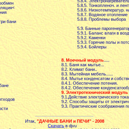
5.8.4. Электронагревате
хообмен
5.8.5. Тонкопленоч. и лен
иляция<
5.8.6. Низкотемператур. 
ения
5.8.7. Водяное отопление
5.8.8. Проблемы выбора
три бани
5.9. Банные парогенерат
5.9.1. Баланс влаги в воз
5.9.2. Каменки
5.9.3. Горячие полы и пот
5.9.4. Бойлеры
8. Моечный модуль
.....
8.1. Баня как мытье...
8.2. Климат бани..
8.3. Мытейная мебель......
8.4. Мытье конденсатом и собст
8.4.1. Обеспечение потения.
 бане
8.4.2. Обеспечение конденсатооб
9. Электротехнический модуль
9.1.Действие электрического тока
отходов
9.2. Способы защиты от электрич
9.3. Практические соображения п
ости
Итак,
"ДАЧНЫЕ БАНИ и ПЕЧИ" - 2008
Скачать
в djvu