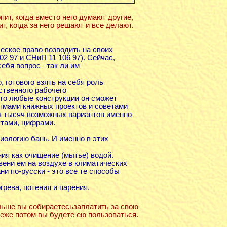
пит, когда вместо него думают другие,
т, когда за него решают и все делают.
еское право возводить на своих
2 97 и СНиП 11 106 97). Сейчас,
ебя вопрос –так ли им
 готового взять на себя роль
ственного рабочего
что любые конструкции он сможет
гмами книжных проектов и советами
из тысяч возможных вариантов именно
ктами, цифрами.
иологию бань. И именно в этих
ния как очищение (мытье) водой.
вени ем на воздухе в климатических
ни по-русски - это все те способы
рева, потения и парения.
ьше вы собираетесьзаплатить за свою
реже потом вы будете ею пользоваться.