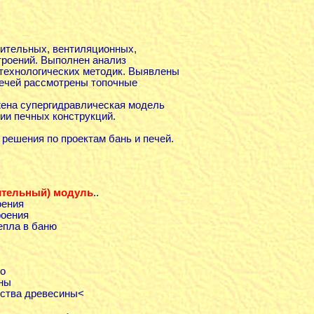
ительных, вентиляционных,
троений. Выполнен анализ
технологических методик. Выявлены
печей рассмотрены топочные
жена супергидравлическая модель
ии печных конструкций.
решения по проектам бань и печей.
пительный) модуль
..
оения
роения
епла в баню
во
ины
йства древесины<