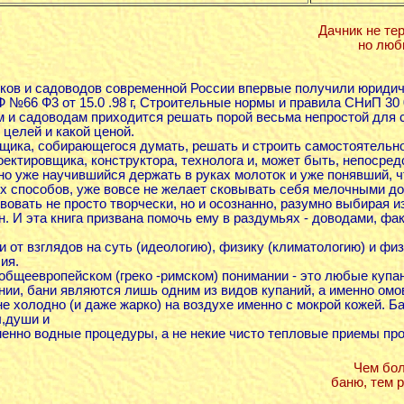
Дачник не тер
но люби
иков и садоводов современной России впервые получили юридич
 №66 Ф3 от 15.0 .98 г, Строительные нормы и правила СНиП 30 0
м и садоводам приходится решать порой весьма непростой для с
 целей и какой ценой.
щика, собирающегося думать, решать и строить самостоятельно,
роектировщика, конструктора, технолога и, может быть, непосред
но уже научившийся держать в руках молоток и уже понявший, 
х способов, уже вовсе не желает сковывать себя мелочными до
вовать не просто творчески, но и осознанно, разумно выбирая 
н. И эта книга призвана помочь ему в раздумьях - доводами, фа
 от взглядов на суть (идеологию), физику (климатологию) и физ
ия.
в общеевропейском (греко -римском) понимании - это любые купа
нии, бани являются лишь одним из видов купаний, а именно омо
е холодно (и даже жарко) на воздухе именно с мокрой кожей. Ба
ы,души и
менно водные процедуры, а не некие чисто тепловые приемы прог
Чем бол
баню, тем 