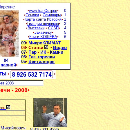
арение
•
www.БанОстров
•
0
•
Ссылки
•
Семинары
•
1
•
Карта
сайта
История
•
2
•
Гильдии печников
•
3
•
Выставки
•
ССБП
•
4
•
Заказчику
•
5
•
Книги ХОШЕВА
•
6
09
•
МикроКЛИМАТ
08
•
Статьи
•
Видео
07
•
Пар
•
ИК
•
Камни
06
•
Газ. горелки
04
05
•
Вентиляция
 парной
•
КТЫ
•
•
ев 2008
печи - 2008•
есь
 Михайлович
8 916 311 8336