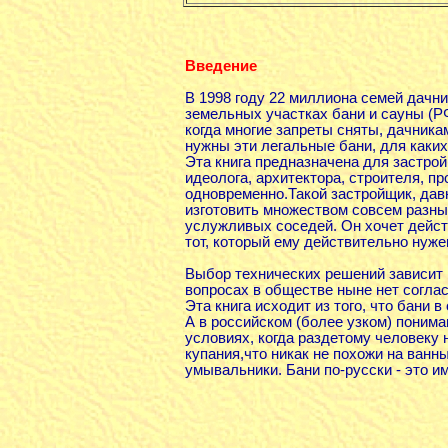
Введение
В 1998 году 22 миллиона семей дачн
земельных участках бани и сауны (РФ
когда многие запреты сняты, дачника
нужны эти легальные бани, для каких
Эта книга предназначена для застрой
идеолога, архитектора, строителя, п
одновременно.Такой застройщик, дав
изготовить множеством совсем разны
услужливых соседей. Он хочет дейст
тот, который ему действительно нуже
Выбор технических решений зависит и
вопросах в обществе ныне нет соглас
Эта книга исходит из того, что бани 
А в российском (более узком) понима
условиях, когда раздетому человеку н
купания,что никак не похожи на ванн
умывальники. Бани по-русски - это и