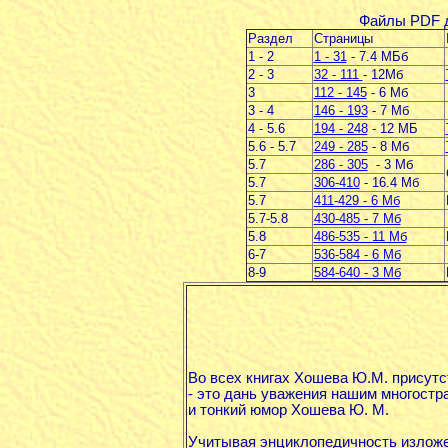
Файлы PDF д
Раздел
Страницы
1 - 2
1 - 31
- 7.4 МБб
2 - 3
32 - 111
- 12Мб
3
112 - 145
- 6 Мб
3 - 4
146 - 193
- 7 Мб
4 - 5.6
194 - 248
- 12 МБ
5.6 - 5.7
249 - 285
- 8 Мб
5.7
286 - 305
- 3 Мб
5.7
306-410
- 16.4 Мб
5.7
411-429 - 6 Мб
5.7-5.8
430-485 - 7 Мб
5.8
486-535 - 11 Мб
6-7
536-584 - 6 Мб
8-9
584-640 - 3 Мб
Во всех книгах Хошева Ю.М. присутс
- это дань уважения нашим многост
и тонкий юмор Хошева Ю. М.
Учитывая энциклопедичность изложе